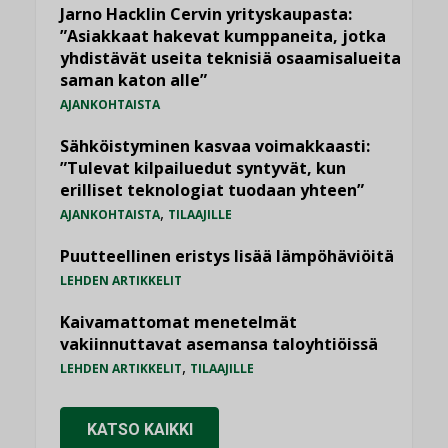
Jarno Hacklin Cervin yrityskaupasta:
”Asiakkaat hakevat kumppaneita, jotka
yhdistävät useita teknisiä osaamisalueita
saman katon alle”
AJANKOHTAISTA
Sähköistyminen kasvaa voimakkaasti:
”Tulevat kilpailuedut syntyvät, kun
erilliset teknologiat tuodaan yhteen”
,
AJANKOHTAISTA
TILAAJILLE
Puutteellinen eristys lisää lämpöhäviöitä
LEHDEN ARTIKKELIT
Kaivamattomat menetelmät
vakiinnuttavat asemansa taloyhtiöissä
,
LEHDEN ARTIKKELIT
TILAAJILLE
KATSO KAIKKI