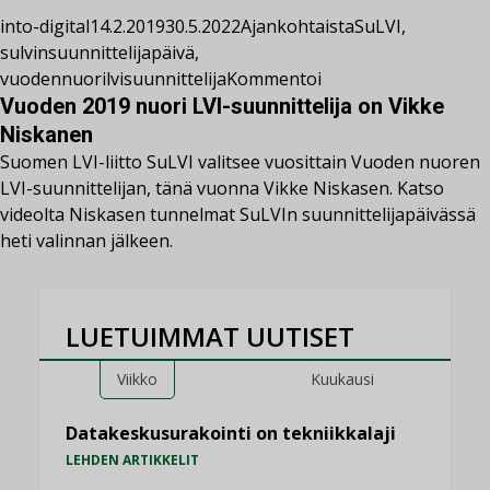
into-digital
14.2.2019
30.5.2022
Ajankohtaista
SuLVI
,
sulvinsuunnittelijapäivä
,
vuodennuorilvisuunnittelija
Kommentoi
Vuoden 2019 nuori LVI-suunnittelija on Vikke
Niskanen
Suomen LVI-liitto SuLVI valitsee vuosittain Vuoden nuoren
LVI-suunnittelijan, tänä vuonna Vikke Niskasen. Katso
videolta Niskasen tunnelmat SuLVIn suunnittelijapäivässä
heti valinnan jälkeen.
LUETUIMMAT UUTISET
Viikko
Kuukausi
Datakeskusurakointi on tekniikkalaji
LEHDEN ARTIKKELIT