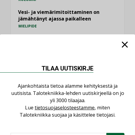
Vesi- ja viemärimitoittaminen on
jämähtänyt ajassa paikalleen
MIELIPIDE
KATSO KAIKKI
TILAA UUTISKIRJE
NIMITYKSET
Ajankohtaista tietoa alamme kehityksestä ja
uutisista. Talotekniikka-lehden uutiskirjeellä on jo
Consti
yli 3000 tilaajaa.
NIMITYKSET
Lue
tietosuojaselosteestamme
, miten
Talotekniikka suojaa ja käsittelee tietojasi.
Refair
NIMITYKSET