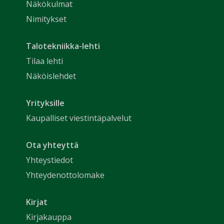
Näkökulmat
Nimitykset
Talotekniikka-lehti
Tilaa lehti
Näköislehdet
Yrityksille
Kaupalliset viestintäpalvelut
Ota yhteyttä
Yhteystiedot
Yhteydenottolomake
Kirjat
Kirjakauppa