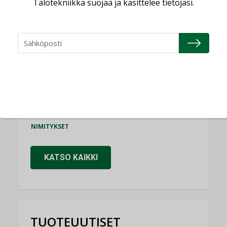
Talotekniikka suojaa ja käsittelee tietojasi.
Consti
NIMITYKSET
Refair
NIMITYKSET
Granlund Oy
NIMITYKSET
Schneider Electric
NIMITYKSET
KATSO KAIKKI
TUOTEUUTISET