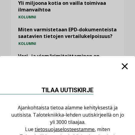
Yli miljoona kotia on vailla toimivaa
ilmanvaihtoa
KOLUMNI
Miten varmistetaan EPD-dokumenteista
saatavien tietojen vertailukelpoisuus?
KOLUMNI
Vesi- ja viemärimitoittaminen on
jämähtänyt ajassa paikalleen
MIELIPIDE
KATSO KAIKKI
TILAA UUTISKIRJE
Ajankohtaista tietoa alamme kehityksestä ja
uutisista. Talotekniikka-lehden uutiskirjeellä on jo
yli 3000 tilaajaa.
NIMITYKSET
Lue
tietosuojaselosteestamme
, miten