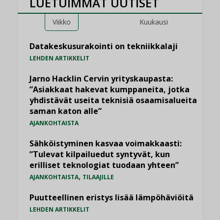
LUETUIMMAT UUTISET
Viikko
Kuukausi
Datakeskusurakointi on tekniikkalaji
LEHDEN ARTIKKELIT
Jarno Hacklin Cervin yrityskaupasta:
”Asiakkaat hakevat kumppaneita, jotka
yhdistävät useita teknisiä osaamisalueita
saman katon alle”
AJANKOHTAISTA
Sähköistyminen kasvaa voimakkaasti:
”Tulevat kilpailuedut syntyvät, kun
erilliset teknologiat tuodaan yhteen”
,
AJANKOHTAISTA
TILAAJILLE
Puutteellinen eristys lisää lämpöhäviöitä
LEHDEN ARTIKKELIT