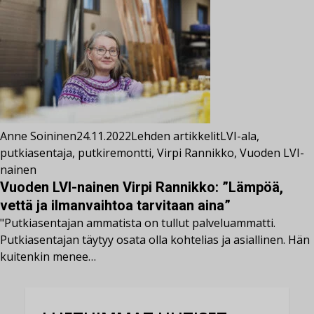
Anne Soininen
24.11.2022
Lehden artikkelit
LVI-ala
,
putkiasentaja
,
putkiremontti
,
Virpi Rannikko
,
Vuoden LVI-
nainen
Vuoden LVI-nainen Virpi Rannikko: ”Lämpöä,
vettä ja ilmanvaihtoa tarvitaan aina”
"Putkiasentajan ammatista on tullut palveluammatti.
Putkiasentajan täytyy osata olla kohtelias ja asiallinen. Hän
kuitenkin menee…