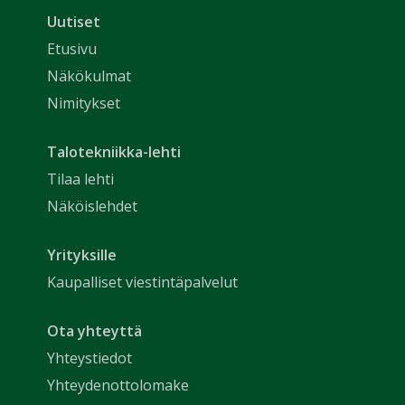
Uutiset
Etusivu
Näkökulmat
Nimitykset
Talotekniikka-lehti
Tilaa lehti
Näköislehdet
Yrityksille
Kaupalliset viestintäpalvelut
Ota yhteyttä
Yhteystiedot
Yhteydenottolomake