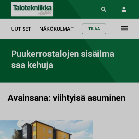
UUTISET
NÄKÖKULMAT
TILAA
Puukerrostalojen sisäilma
saa kehuja
Avainsana:
viihtyisä asuminen