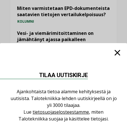
Miten varmistetaan EPD-dokumenteista
saatavien tietojen vertailukelpoisuus?
KOLUMNI
Vesi- ja viemärimitoittaminen on
jämähtänyt ajassa paikalleen
MIELIPIDE
KATSO KAIKKI
TILAA UUTISKIRJE
Ajankohtaista tietoa alamme kehityksestä ja
uutisista. Talotekniikka-lehden uutiskirjeellä on jo
NIMITYKSET
yli 3000 tilaajaa.
Lue
tietosuojaselosteestamme
, miten
Consti
Talotekniikka suojaa ja käsittelee tietojasi.
NIMITYKSET