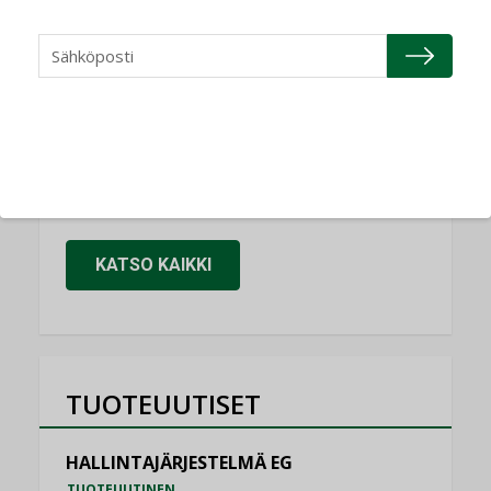
Refair
NIMITYKSET
Granlund Oy
NIMITYKSET
Schneider Electric
NIMITYKSET
KATSO KAIKKI
TUOTEUUTISET
HALLINTAJÄRJESTELMÄ EG
TUOTEUUTINEN