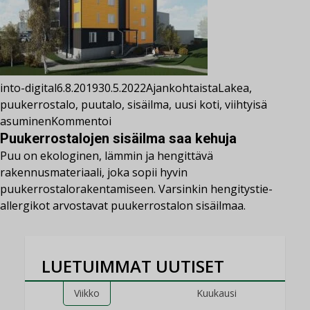
into-digital
6.8.2019
30.5.2022
Ajankohtaista
Lakea
,
puukerrostalo
,
puutalo
,
sisäilma
,
uusi koti
,
viihtyisä
asuminen
Kommentoi
Puukerrostalojen sisäilma saa kehuja
Puu on ekologinen, lämmin ja hengittävä
rakennusmateriaali, joka sopii hyvin
puukerrostalorakentamiseen. Varsinkin hengitystie­
allergikot arvostavat puukerrostalon sisäilmaa.
LUETUIMMAT UUTISET
Viikko
Kuukausi