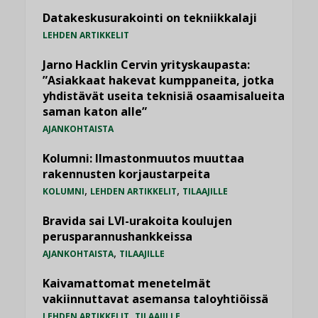
Datakeskusurakointi on tekniikkalaji
LEHDEN ARTIKKELIT
Jarno Hacklin Cervin yrityskaupasta:
”Asiakkaat hakevat kumppaneita, jotka
yhdistävät useita teknisiä osaamisalueita
saman katon alle”
AJANKOHTAISTA
Kolumni: Ilmastonmuutos muuttaa
rakennusten korjaustarpeita
,
,
KOLUMNI
LEHDEN ARTIKKELIT
TILAAJILLE
Bravida sai LVI-urakoita koulujen
perusparannushankkeissa
,
AJANKOHTAISTA
TILAAJILLE
Kaivamattomat menetelmät
vakiinnuttavat asemansa taloyhtiöissä
,
LEHDEN ARTIKKELIT
TILAAJILLE