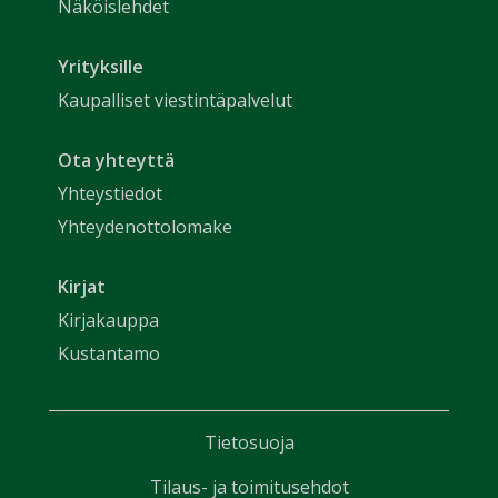
Näköislehdet
Yrityksille
Kaupalliset viestintäpalvelut
Ota yhteyttä
Yhteystiedot
Yhteydenottolomake
Kirjat
Kirjakauppa
Kustantamo
Tietosuoja
Tilaus- ja toimitusehdot