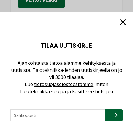
KATSO KAIKKI
NIMITYKSET
TILAA UUTISKIRJE
Consti
NIMITYKSET
Ajankohtaista tietoa alamme kehityksestä ja
uutisista. Talotekniikka-lehden uutiskirjeellä on jo
Refair
yli 3000 tilaajaa.
NIMITYKSET
Lue
tietosuojaselosteestamme
, miten
Talotekniikka suojaa ja käsittelee tietojasi.
Granlund Oy
NIMITYKSET
Schneider Electric
NIMITYKSET