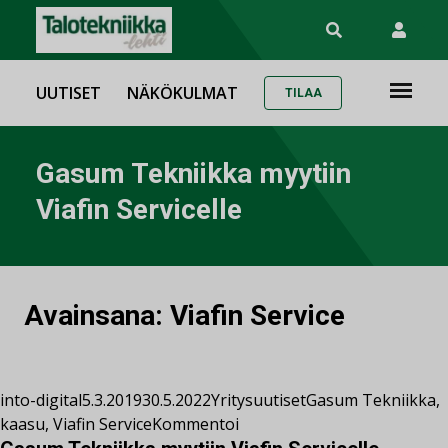
UUTISET
NÄKÖKULMAT
TILAA
Gasum Tekniikka myytiin
Viafin Servicelle
Avainsana:
Viafin Service
into-digital
5.3.2019
30.5.2022
Yritysuutiset
Gasum Tekniikka
,
kaasu
,
Viafin Service
Kommentoi