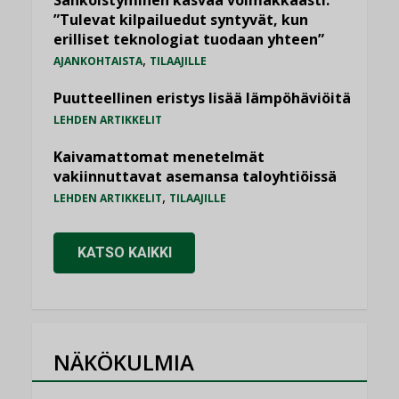
Sähköistyminen kasvaa voimakkaasti:
”Tulevat kilpailuedut syntyvät, kun
erilliset teknologiat tuodaan yhteen”
,
AJANKOHTAISTA
TILAAJILLE
Puutteellinen eristys lisää lämpöhäviöitä
LEHDEN ARTIKKELIT
Kaivamattomat menetelmät
vakiinnuttavat asemansa taloyhtiöissä
,
LEHDEN ARTIKKELIT
TILAAJILLE
KATSO KAIKKI
NÄKÖKULMIA