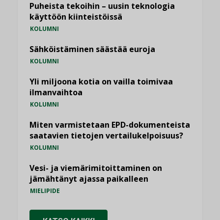
Puheista tekoihin – uusin teknologia
käyttöön kiinteistöissä
KOLUMNI
Sähköistäminen säästää euroja
KOLUMNI
Yli miljoona kotia on vailla toimivaa
ilmanvaihtoa
KOLUMNI
Miten varmistetaan EPD-dokumenteista
saatavien tietojen vertailukelpoisuus?
KOLUMNI
Vesi- ja viemärimitoittaminen on
jämähtänyt ajassa paikalleen
MIELIPIDE