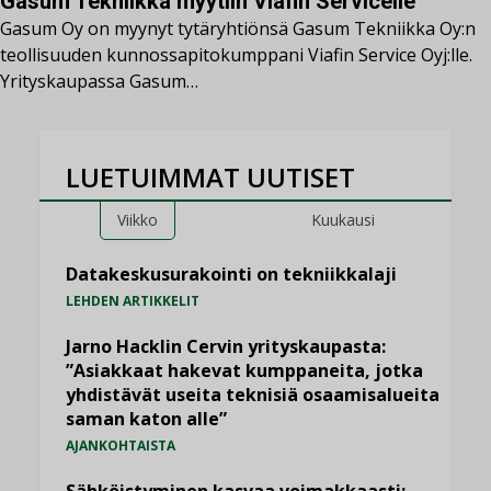
Gasum Tekniikka myytiin Viafin Servicelle
Gasum Oy on myynyt tytäryhtiönsä Gasum Tekniikka Oy:n
teollisuuden kunnossapitokumppani Viafin Service Oyj:lle.
Yrityskaupassa Gasum…
LUETUIMMAT UUTISET
Viikko
Kuukausi
Datakeskusurakointi on tekniikkalaji
LEHDEN ARTIKKELIT
Jarno Hacklin Cervin yrityskaupasta:
”Asiakkaat hakevat kumppaneita, jotka
yhdistävät useita teknisiä osaamisalueita
saman katon alle”
AJANKOHTAISTA