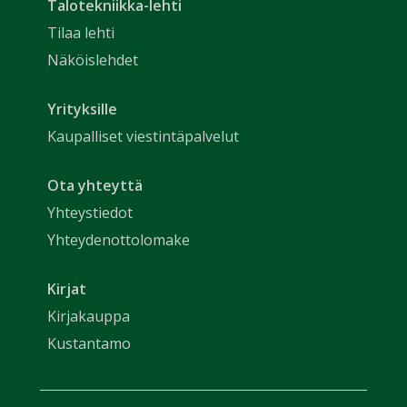
Talotekniikka-lehti
Tilaa lehti
Näköislehdet
Yrityksille
Kaupalliset viestintäpalvelut
Ota yhteyttä
Yhteystiedot
Yhteydenottolomake
Kirjat
Kirjakauppa
Kustantamo