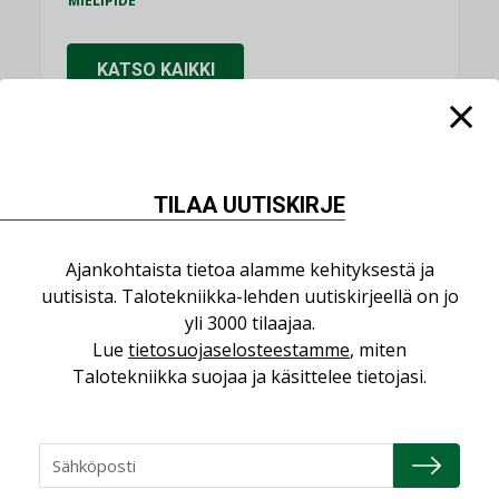
MIELIPIDE
KATSO KAIKKI
TILAA UUTISKIRJE
NIMITYKSET
Ajankohtaista tietoa alamme kehityksestä ja
Consti
uutisista. Talotekniikka-lehden uutiskirjeellä on jo
NIMITYKSET
yli 3000 tilaajaa.
Refair
Lue
tietosuojaselosteestamme
, miten
NIMITYKSET
Talotekniikka suojaa ja käsittelee tietojasi.
Granlund Oy
NIMITYKSET
Schneider Electric