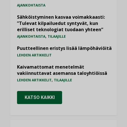
AJANKOHTAISTA
Sähköistyminen kasvaa voimakkaasti:
”Tulevat kilpailuedut syntyvät, kun
erilliset teknologiat tuodaan yhteen”
,
AJANKOHTAISTA
TILAAJILLE
Puutteellinen eristys lisää lämpöhäviöitä
LEHDEN ARTIKKELIT
Kaivamattomat menetelmät
vakiinnuttavat asemansa taloyhtiöissä
,
LEHDEN ARTIKKELIT
TILAAJILLE
KATSO KAIKKI