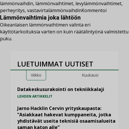
lämmönvaihdin
,
lämmönvaihtimet
,
levylämmönvaihtimet
,
perheyritys
,
vastavirtalämmönvaihdin
Kommentoi
Lämmönvaihtimia joka lähtöön
Oikeanlaisen lämmönvaihtimen valinta eri
käyttötarkoituksia varten on kuin räätälintyönä valmistettu
puku.
LUETUIMMAT UUTISET
Viikko
Kuukausi
Datakeskusurakointi on tekniikkalaji
LEHDEN ARTIKKELIT
Jarno Hacklin Cervin yrityskaupasta:
”Asiakkaat hakevat kumppaneita, jotka
yhdistävät useita teknisiä osaamisalueita
saman katon alle”