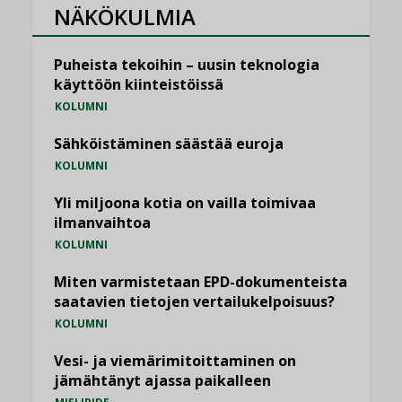
NÄKÖKULMIA
Puheista tekoihin – uusin teknologia
käyttöön kiinteistöissä
KOLUMNI
Sähköistäminen säästää euroja
KOLUMNI
Yli miljoona kotia on vailla toimivaa
ilmanvaihtoa
KOLUMNI
Miten varmistetaan EPD-dokumenteista
saatavien tietojen vertailukelpoisuus?
KOLUMNI
Vesi- ja viemärimitoittaminen on
jämähtänyt ajassa paikalleen