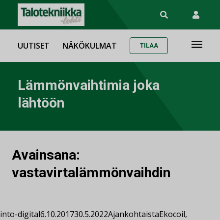
UUTISET
NÄKÖKULMAT
TILAA
Lämmönvaihtimia joka
lähtöön
Avainsana:
vastavirtalämmönvaihdin
into-digital
6.10.2017
30.5.2022
Ajankohtaista
Ekocoil
,