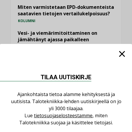
Miten varmistetaan EPD-dokumenteista
saatavien tietojen vertailukelpoisuus?
KOLUMNI
Vesi- ja viemärimitoittaminen on
jämähtänyt ajassa paikalleen
MIELIPIDE
KATSO KAIKKI
TILAA UUTISKIRJE
Ajankohtaista tietoa alamme kehityksestä ja
NIMITYKSET
uutisista. Talotekniikka-lehden uutiskirjeellä on jo
yli 3000 tilaajaa.
Lue
tietosuojaselosteestamme
, miten
Consti
Talotekniikka suojaa ja käsittelee tietojasi.
NIMITYKSET