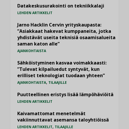
Datakeskusurakointi on tekniikkalaji
LEHDEN ARTIKKELIT
Jarno Hacklin Cervin yrityskaupasta:
”Asiakkaat hakevat kumppaneita, jotka
yhdistävät useita teknisiä osaamisalueita
saman katon alle”
AJANKOHTAISTA
Sähköistyminen kasvaa voimakkaasti:
”Tulevat kilpailuedut syntyvät, kun
erilliset teknologiat tuodaan yhteen”
,
AJANKOHTAISTA
TILAAJILLE
Puutteellinen eristys lisää lämpöhäviöitä
LEHDEN ARTIKKELIT
Kaivamattomat menetelmät
vakiinnuttavat asemansa taloyhtiöissä
,
LEHDEN ARTIKKELIT
TILAAJILLE