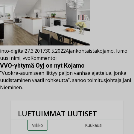
into-digital
27.3.2017
30.5.2022
Ajankohtaista
kojamo
,
lumo
,
uusi nimi
,
vvo
Kommentoi
VVO-yhtymä Oyj on nyt Kojamo
”Vuokra-asumiseen liittyy paljon vanhaa ajattelua, jonka
uudistaminen vaatii rohkeutta”, sanoo toimitusjohtaja Jani
Nieminen.
LUETUIMMAT UUTISET
Viikko
Kuukausi