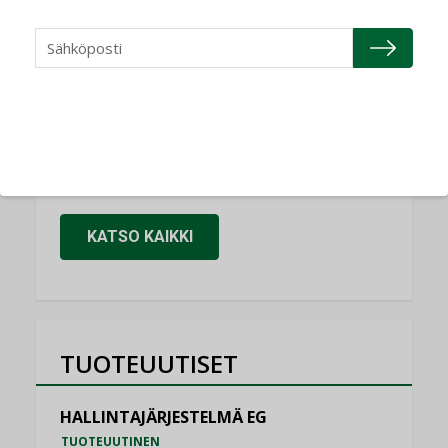
Refair
NIMITYKSET
Granlund Oy
NIMITYKSET
Schneider Electric
NIMITYKSET
KATSO KAIKKI
TUOTEUUTISET
HALLINTAJÄRJESTELMÄ EG
TUOTEUUTINEN