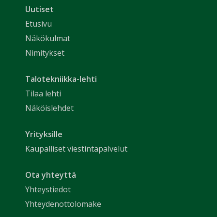
Uutiset
Etusivu
Näkökulmat
Nimitykset
Talotekniikka-lehti
Tilaa lehti
Näköislehdet
Yrityksille
Kaupalliset viestintäpalvelut
Ota yhteyttä
Yhteystiedot
Yhteydenottolomake