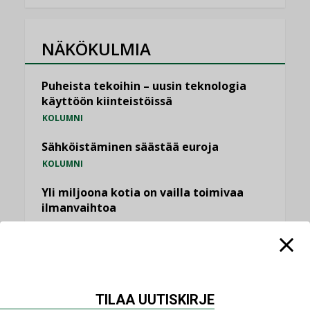
NÄKÖKULMIA
Puheista tekoihin – uusin teknologia
käyttöön kiinteistöissä
KOLUMNI
Sähköistäminen säästää euroja
KOLUMNI
Yli miljoona kotia on vailla toimivaa
ilmanvaihtoa
KOLUMNI
Miten varmistetaan EPD-dokumenteista
saatavien tietojen vertailukelpoisuus?
KOLUMNI
TILAA UUTISKIRJE