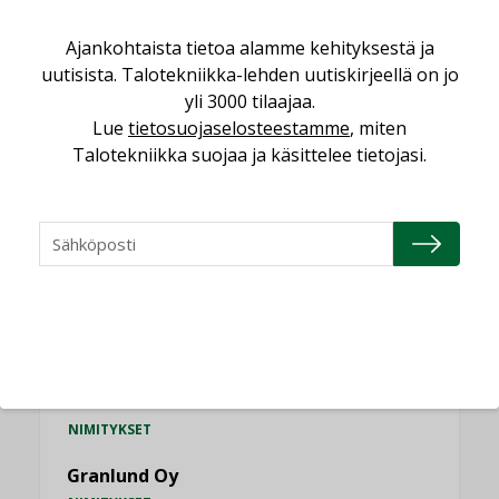
Vesi- ja viemärimitoittaminen on
jämähtänyt ajassa paikalleen
Ajankohtaista tietoa alamme kehityksestä ja
MIELIPIDE
uutisista. Talotekniikka-lehden uutiskirjeellä on jo
yli 3000 tilaajaa.
Lue
tietosuojaselosteestamme
, miten
KATSO KAIKKI
Talotekniikka suojaa ja käsittelee tietojasi.
NIMITYKSET
Consti
NIMITYKSET
Refair
NIMITYKSET
Granlund Oy