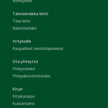
Nimitykset
Talotekniikka-lehti
Tilaa lehti
Näköislehdet
Yrityksille
Kaupalliset viestintäpalvelut
Ota yhteyttä
Yhteystiedot
Yhteydenottolomake
Kirjat
Kirjakauppa
Kustantamo