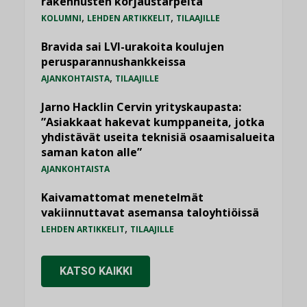
rakennusten korjaustarpeita
,
,
KOLUMNI
LEHDEN ARTIKKELIT
TILAAJILLE
Bravida sai LVI-urakoita koulujen
perusparannushankkeissa
,
AJANKOHTAISTA
TILAAJILLE
Jarno Hacklin Cervin yrityskaupasta:
”Asiakkaat hakevat kumppaneita, jotka
yhdistävät useita teknisiä osaamisalueita
saman katon alle”
AJANKOHTAISTA
Kaivamattomat menetelmät
vakiinnuttavat asemansa taloyhtiöissä
,
LEHDEN ARTIKKELIT
TILAAJILLE
KATSO KAIKKI