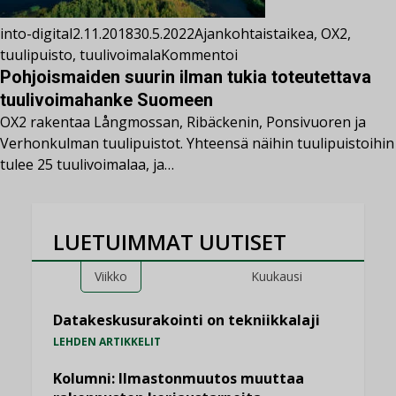
into-digital
2.11.2018
30.5.2022
Ajankohtaista
ikea
,
OX2
,
tuulipuisto
,
tuulivoimala
Kommentoi
Pohjoismaiden suurin ilman tukia toteutettava
tuulivoimahanke Suomeen
OX2 rakentaa Långmossan, Ribäckenin, Ponsivuoren ja
Verhonkulman tuulipuistot. Yhteensä näihin tuulipuistoihin
tulee 25 tuulivoimalaa, ja…
LUETUIMMAT UUTISET
Viikko
Kuukausi
Datakeskusurakointi on tekniikkalaji
LEHDEN ARTIKKELIT
Kolumni: Ilmastonmuutos muuttaa