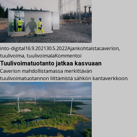
into-digital
16.9.2021
30.5.2022
Ajankohtaista
caverion
,
tuulivoima
,
tuulivoimala
Kommentoi
Tuulivoimatuotanto jatkaa kasvuaan
Caverion mahdollistamassa merkittävän
tuulivoimatuotannon liittämistä sähkön kantaverkkoon.