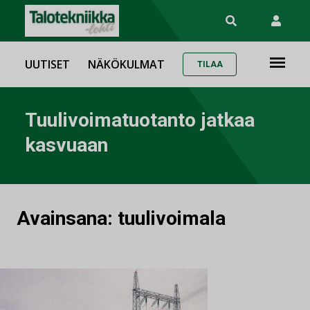
UUTISET
NÄKÖKULMAT
TILAA
Tuulivoimatuotanto jatkaa
kasvuaan
Avainsana:
tuulivoimala