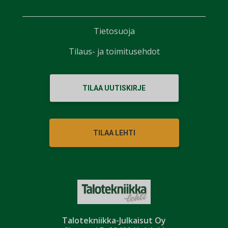
Tietosuoja
Tilaus- ja toimitusehdot
TILAA UUTISKIRJE
TILAA LEHTI
Talotekniikka-Julkaisut Oy