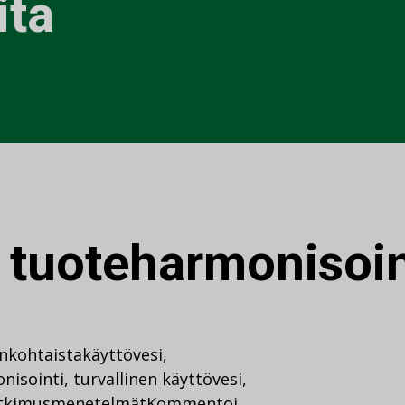
ita
:
tuoteharmonisoin
nkohtaista
käyttövesi
,
nisointi
,
turvallinen käyttövesi
,
tkimusmenetelmät
Kommentoi