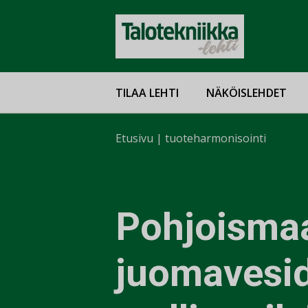
TILAA LEHTI
NÄKÖISLEHDET
Etusivu
|
tuoteharmonisointi
Pohjoismaa
juomavesidi