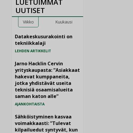
LUETUIMMAT
UUTISET
Viikko
Kuukausi
Datakeskusurakointi on
tekniikkalaji
LEHDEN ARTIKKELIT
Jarno Hacklin Cervin
yrityskaupasta: ”Asiakkaat
hakevat kumppaneita,
jotka yhdistävät useita
teknisiä osaamisalueita
saman katon alle”
AJANKOHTAISTA
Sähköistyminen kasvaa
voimakkaasti: ”Tulevat
kilpailuedut syntyvät, kun