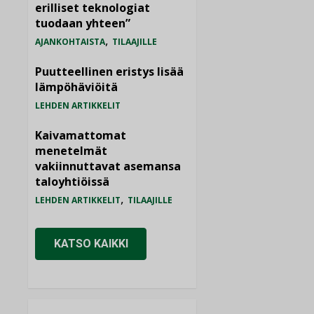
erilliset teknologiat
tuodaan yhteen”
,
AJANKOHTAISTA
TILAAJILLE
Puutteellinen eristys lisää
lämpöhäviöitä
LEHDEN ARTIKKELIT
Kaivamattomat
menetelmät
vakiinnuttavat asemansa
taloyhtiöissä
,
LEHDEN ARTIKKELIT
TILAAJILLE
KATSO KAIKKI