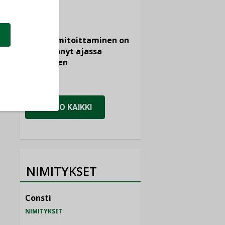
KOLUMNI
Vesi- ja
viemärimitoittaminen on
jämähtänyt ajassa
paikalleen
MIELIPIDE
KATSO KAIKKI
NIMITYKSET
Consti
NIMITYKSET