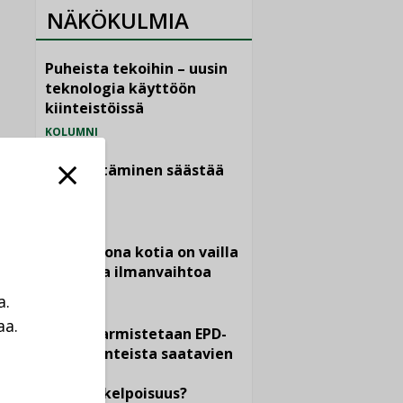
NÄKÖKULMIA
Puheista tekoihin – uusin
teknologia käyttöön
kiinteistöissä
KOLUMNI
Sähköistäminen säästää
euroja
KOLUMNI
Yli miljoona kotia on vailla
toimivaa ilmanvaihtoa
KOLUMNI
a.
aa.
Miten varmistetaan EPD-
a
dokumenteista saatavien
tietojen
vertailukelpoisuus?