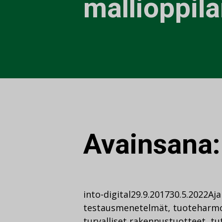
mallioppila
Avainsana
into-digital
29.9.2017
30.5.2022
Aja
testausmenetelmät
,
tuoteharmo
turvalliset rakennustuotteet
,
tu