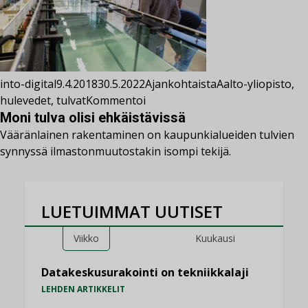
into-digital
9.4.2018
30.5.2022
Ajankohtaista
Aalto-yliopisto
,
hulevedet
,
tulvat
Kommentoi
Moni tulva olisi ehkäistävissä
Vääränlainen rakentaminen on kaupunkialueiden tulvien
synnyssä ilmastonmuutostakin isompi tekijä.
LUETUIMMAT UUTISET
Viikko
Kuukausi
Datakeskusurakointi on tekniikkalaji
LEHDEN ARTIKKELIT