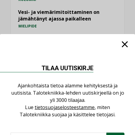
Vesi- ja viemärimitoittaminen on
jämähtänyt ajassa paikalleen
MIELIPIDE
KATSO KAIKKI
TILAA UUTISKIRJE
NIMITYKSET
Ajankohtaista tietoa alamme kehityksestä ja
uutisista. Talotekniikka-lehden uutiskirjeellä on jo
Consti
yli 3000 tilaajaa.
NIMITYKSET
Lue
tietosuojaselosteestamme
, miten
Talotekniikka suojaa ja käsittelee tietojasi.
Refair
NIMITYKSET