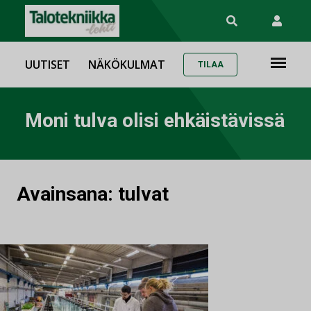
UUTISET
NÄKÖKULMAT
TILAA
Moni tulva olisi ehkäistävissä
Avainsana:
tulvat