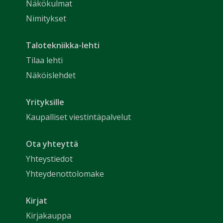
Näkökulmat
Nimitykset
Talotekniikka-lehti
Tilaa lehti
Näköislehdet
Yrityksille
Kaupalliset viestintäpalvelut
Ota yhteyttä
Yhteystiedot
Yhteydenottolomake
Kirjat
Kirjakauppa