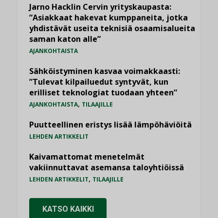
Jarno Hacklin Cervin yrityskaupasta:
”Asiakkaat hakevat kumppaneita, jotka
yhdistävät useita teknisiä osaamisalueita
saman katon alle”
AJANKOHTAISTA
Sähköistyminen kasvaa voimakkaasti:
”Tulevat kilpailuedut syntyvät, kun
erilliset teknologiat tuodaan yhteen”
,
AJANKOHTAISTA
TILAAJILLE
Puutteellinen eristys lisää lämpöhäviöitä
LEHDEN ARTIKKELIT
Kaivamattomat menetelmät
vakiinnuttavat asemansa taloyhtiöissä
,
LEHDEN ARTIKKELIT
TILAAJILLE
KATSO KAIKKI