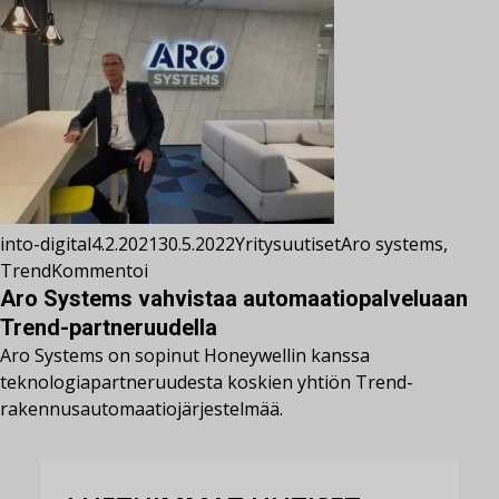
into-digital
4.2.2021
30.5.2022
Yritysuutiset
Aro systems
,
Trend
Kommentoi
Aro Systems vahvistaa automaatiopalveluaan
Trend-partneruudella
Aro Systems on sopinut Honeywellin kanssa
teknologiapartneruudesta koskien yhtiön Trend-
rakennusautomaatiojärjestelmää.