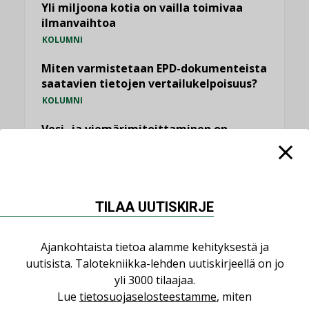
Yli miljoona kotia on vailla toimivaa
ilmanvaihtoa
KOLUMNI
Miten varmistetaan EPD-dokumenteista
saatavien tietojen vertailukelpoisuus?
KOLUMNI
Vesi- ja viemärimitoittaminen on
jämähtänyt ajassa paikalleen
MIELIPIDE
KATSO KAIKKI
TILAA UUTISKIRJE
Ajankohtaista tietoa alamme kehityksestä ja
uutisista. Talotekniikka-lehden uutiskirjeellä on jo
yli 3000 tilaajaa.
NIMITYKSET
Lue
tietosuojaselosteestamme
, miten