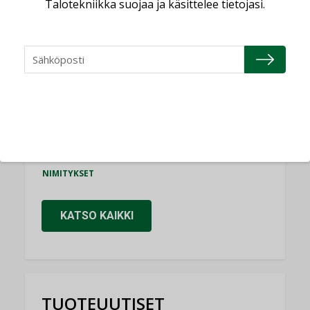
Talotekniikka suojaa ja käsittelee tietojasi.
Consti
NIMITYKSET
Refair
NIMITYKSET
Granlund Oy
NIMITYKSET
Schneider Electric
NIMITYKSET
KATSO KAIKKI
TUOTEUUTISET