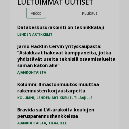
LUETUIMMAT UUTISET
Viikko
Kuukausi
Datakeskusurakointi on tekniikkalaji
LEHDEN ARTIKKELIT
Jarno Hacklin Cervin yrityskaupasta:
”Asiakkaat hakevat kumppaneita, jotka
yhdistävät useita teknisiä osaamisalueita
saman katon alle”
AJANKOHTAISTA
Kolumni: Ilmastonmuutos muuttaa
rakennusten korjaustarpeita
,
,
KOLUMNI
LEHDEN ARTIKKELIT
TILAAJILLE
Bravida sai LVI-urakoita koulujen
perusparannushankkeissa
,
AJANKOHTAISTA
TILAAJILLE