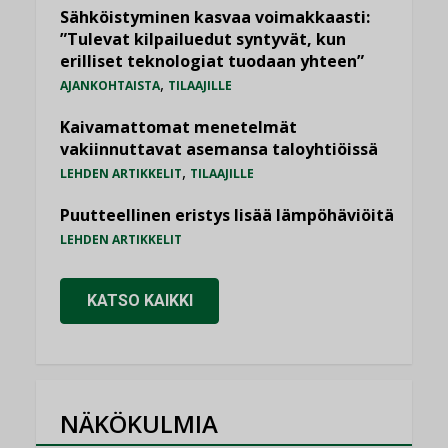
Sähköistyminen kasvaa voimakkaasti:
”Tulevat kilpailuedut syntyvät, kun
erilliset teknologiat tuodaan yhteen”
,
AJANKOHTAISTA
TILAAJILLE
Kaivamattomat menetelmät
vakiinnuttavat asemansa taloyhtiöissä
,
LEHDEN ARTIKKELIT
TILAAJILLE
Puutteellinen eristys lisää lämpöhäviöitä
LEHDEN ARTIKKELIT
KATSO KAIKKI
NÄKÖKULMIA