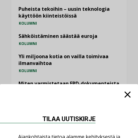
Puheista tekoihin – uusin teknologia
käyttöön kiinteistöissä
KOLUMNI
Sähköistäminen säästää euroja
KOLUMNI
Yli miljoona kotia on vailla toimivaa
ilmanvaihtoa
KOLUMNI
Miten varmistetaan EPD-dokumenteista
saatavien tietojen vertailukelpoisuus?
KOLUMNI
Vesi- ja viemärimitoittaminen on
jämähtänyt ajassa paikalleen
TILAA UUTISKIRJE
MIELIPIDE
Ajankohtaista tietoa alamme kehityksestä ja