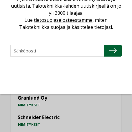
uutisista. Talotekniikka-lehden uutiskirjeellä on jo
KATSO KAIKKI
yli 3000 tilaajaa.
Lue
tietosuojaselosteestamme
, miten
Talotekniikka suojaa ja käsittelee tietojasi.
NIMITYKSET
Consti
NIMITYKSET
Refair
NIMITYKSET
Granlund Oy
NIMITYKSET
Schneider Electric
NIMITYKSET