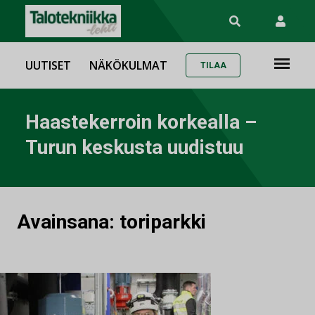
UUTISET
NÄKÖKULMAT
TILAA
Haastekerroin korkealla –
Turun keskusta uudistuu
Avainsana:
toriparkki