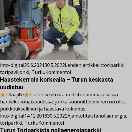
into-digital
29.6.2021
30.5.2022
Lehden artikkelit
toriparkki
,
toripaviljonki
,
Turku
Kommentoi
Haastekerroin korkealla – Turun keskusta
uudistuu
TIlaajille
Turun keskusta uudistuu monialaisessa
hankekokonaisuudessa, jonka suunnitteleminen on ollut
poikkeuksellinen ja haastava kokemus.
into-digital
14.12.2018
30.5.2022
Ajankohtaista
nollaenergia
,
toriparkki
,
Turku
Kommentoi
Turun Toriparkista nollaenergiaparkki