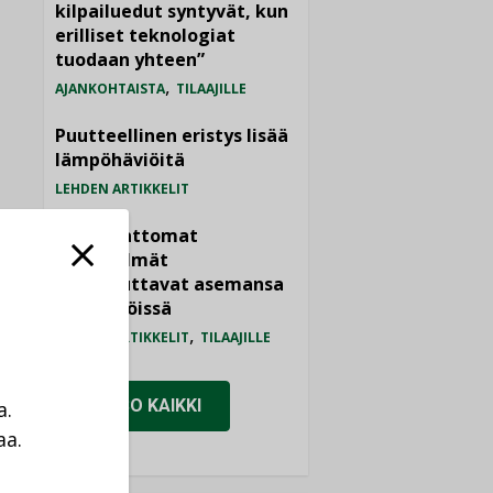
kilpailuedut syntyvät, kun
erilliset teknologiat
tuodaan yhteen”
,
AJANKOHTAISTA
TILAAJILLE
Puutteellinen eristys lisää
lämpöhäviöitä
LEHDEN ARTIKKELIT
Kaivamattomat
menetelmät
vakiinnuttavat asemansa
taloyhtiöissä
,
LEHDEN ARTIKKELIT
TILAAJILLE
KATSO KAIKKI
a.
aa.
a