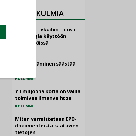
NÄKÖKULMIA
Puheista tekoihin – uusin
teknologia käyttöön
kiinteistöissä
KOLUMNI
Sähköistäminen säästää
euroja
KOLUMNI
Yli miljoona kotia on vailla
toimivaa ilmanvaihtoa
KOLUMNI
Miten varmistetaan EPD-
dokumenteista saatavien
tietojen