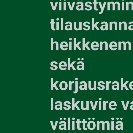
viivästymi
tilauskann
heikkenem
sekä
korjausrak
laskuvire v
välittömiä