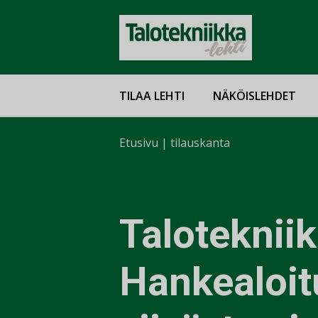
TILAA LEHTI
NÄKÖISLEHDET
Etusivu
|
tilauskanta
Talotekniik
Hankealoit