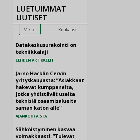
LUETUIMMAT
UUTISET
Viikko
Kuukausi
Datakeskusurakointi on
tekniikkalaji
LEHDEN ARTIKKELIT
Jarno Hacklin Cervin
yrityskaupasta: ”Asiakkaat
hakevat kumppaneita,
jotka yhdistävät useita
teknisiä osaamisalueita
saman katon alle”
AJANKOHTAISTA
Sähköistyminen kasvaa
voimakkaasti: ”Tulevat