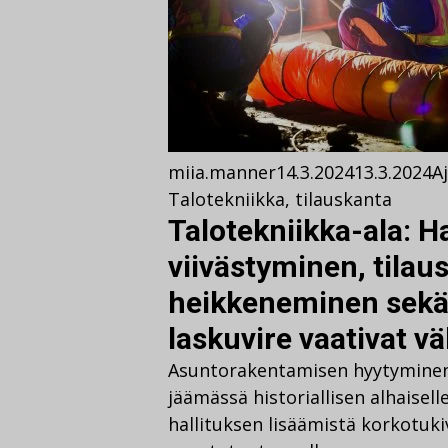
miia.manner
14.3.2024
13.3.2024
A
Talotekniikka
,
tilauskanta
Talotekniikka-ala: H
viivästyminen, tila
heikkeneminen sekä
laskuvire vaativat vä
Asuntorakentamisen hyytyminen 
jäämässä historiallisen alhaise
hallituksen lisäämistä korkotuki