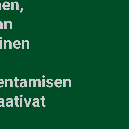
nen,
an
inen
entamisen
aativat