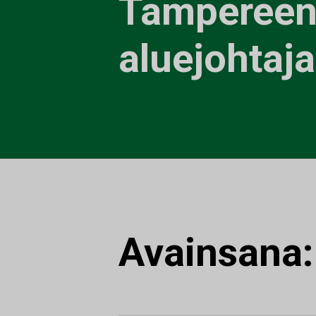
Tamperee
aluejohtaja
Avainsana