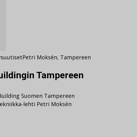
ysuutiset
Petri Moksén
,
Tampereen
uildingin Tampereen
 Building Suomen Tampereen
tekniikka-lehti Petri Moksén