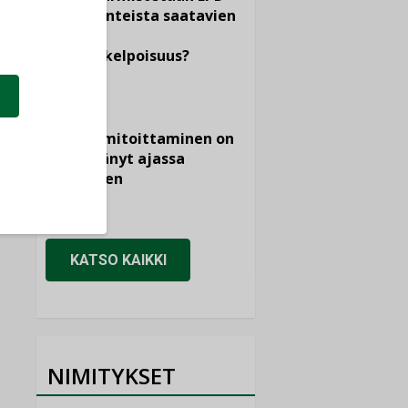
dokumenteista saatavien
tietojen
vertailukelpoisuus?
KOLUMNI
Vesi- ja
viemärimitoittaminen on
jämähtänyt ajassa
paikalleen
MIELIPIDE
KATSO KAIKKI
NIMITYKSET