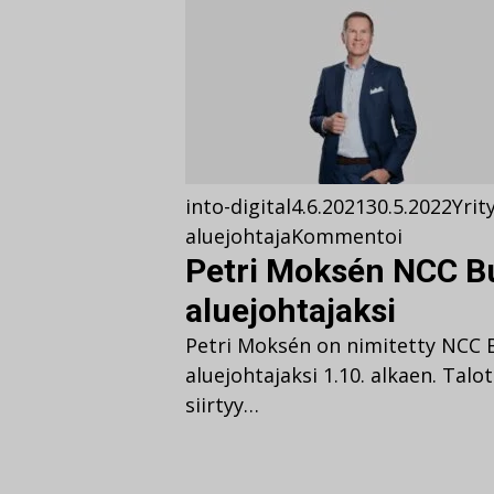
into-digital
4.6.2021
30.5.2022
Yrit
aluejohtaja
Kommentoi
Petri Moksén NCC B
aluejohtajaksi
Petri Moksén on nimitetty NCC
aluejohtajaksi 1.10. alkaen. Talo
siirtyy…