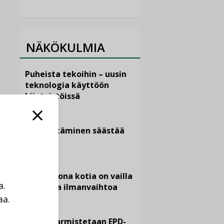
NÄKÖKULMIA
Puheista tekoihin – uusin
teknologia käyttöön
kiinteistöissä
KOLUMNI
Sähköistäminen säästää
euroja
KOLUMNI
Yli miljoona kotia on vailla
a.
toimivaa ilmanvaihtoa
aa.
KOLUMNI
a
Miten varmistetaan EPD-