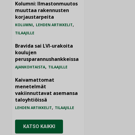
Kolumni: Ilmastonmuutos
muuttaa rakennusten
korjaustarpeita
,
,
KOLUMNI
LEHDEN ARTIKKELIT
TILAAJILLE
Bravida sai LVI-urakoita
koulujen
perusparannushankkeissa
,
AJANKOHTAISTA
TILAAJILLE
Kaivamattomat
menetelmät
vakiinnuttavat asemansa
taloyhtiöissä
,
LEHDEN ARTIKKELIT
TILAAJILLE
KATSO KAIKKI