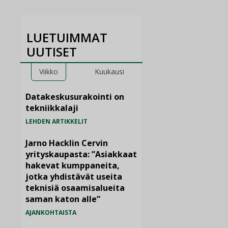
LUETUIMMAT
UUTISET
Viikko
Kuukausi
Datakeskusurakointi on
tekniikkalaji
LEHDEN ARTIKKELIT
Jarno Hacklin Cervin
yrityskaupasta: ”Asiakkaat
hakevat kumppaneita,
jotka yhdistävät useita
teknisiä osaamisalueita
saman katon alle”
AJANKOHTAISTA