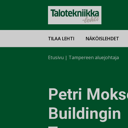
TILAA LEHTI
NÄKÖISLEHDET
Etusivu
|
Tampereen aluejohtaja
Petri Mok
Buildingin