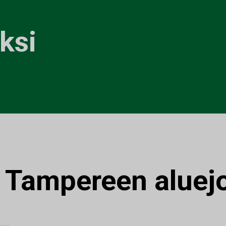
n
ksi
:
Tampereen aluej