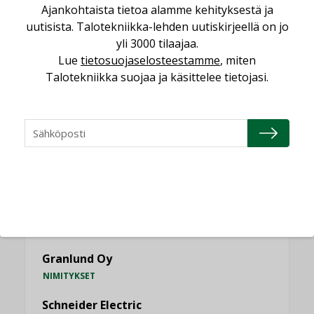
Ajankohtaista tietoa alamme kehityksestä ja
uutisista. Talotekniikka-lehden uutiskirjeellä on jo
KATSO KAIKKI
yli 3000 tilaajaa.
Lue
tietosuojaselosteestamme
, miten
Talotekniikka suojaa ja käsittelee tietojasi.
NIMITYKSET
Consti
NIMITYKSET
Refair
NIMITYKSET
Granlund Oy
NIMITYKSET
Schneider Electric