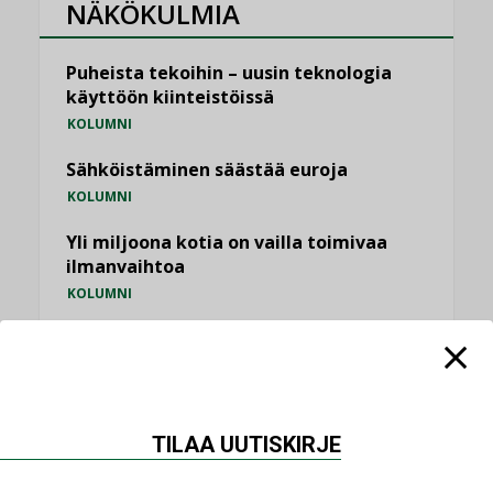
NÄKÖKULMIA
Puheista tekoihin – uusin teknologia
käyttöön kiinteistöissä
KOLUMNI
Sähköistäminen säästää euroja
KOLUMNI
Yli miljoona kotia on vailla toimivaa
ilmanvaihtoa
KOLUMNI
Miten varmistetaan EPD-dokumenteista
saatavien tietojen vertailukelpoisuus?
KOLUMNI
Vesi- ja viemärimitoittaminen on
TILAA UUTISKIRJE
jämähtänyt ajassa paikalleen
MIELIPIDE