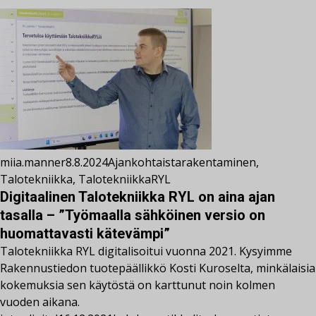
miia.manner
8.8.2024
Ajankohtaista
rakentaminen
,
Talotekniikka
,
TalotekniikkaRYL
Digitaalinen Talotekniikka RYL on aina ajan
tasalla – ”Työmaalla sähköinen versio on
huomattavasti kätevämpi”
Talotekniikka RYL digitalisoitui vuonna 2021. Kysyimme
Rakennustiedon tuotepäällikkö Kosti Kuroselta, minkälaisia
kokemuksia sen käytöstä on karttunut noin kolmen
vuoden aikana.