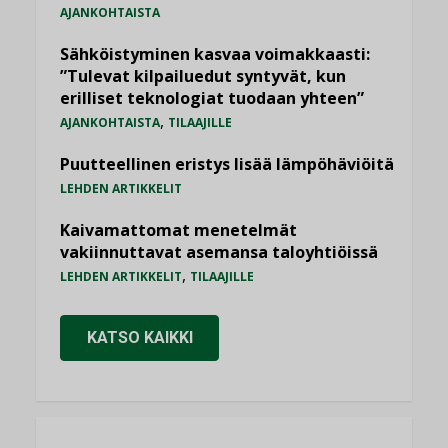
AJANKOHTAISTA
Sähköistyminen kasvaa voimakkaasti:
”Tulevat kilpailuedut syntyvät, kun
erilliset teknologiat tuodaan yhteen”
,
AJANKOHTAISTA
TILAAJILLE
Puutteellinen eristys lisää lämpöhäviöitä
LEHDEN ARTIKKELIT
Kaivamattomat menetelmät
vakiinnuttavat asemansa taloyhtiöissä
,
LEHDEN ARTIKKELIT
TILAAJILLE
KATSO KAIKKI