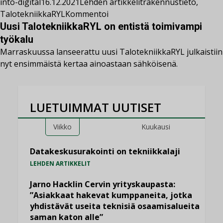
into-digital
16.12.2021
Lehden artikkelit
rakennustieto
,
TalotekniikkaRYL
Kommentoi
Uusi TalotekniikkaRYL on entistä toimivampi
työkalu
Marraskuussa lanseerattu uusi TalotekniikkaRYL julkaistiin
nyt ensimmäistä kertaa ainoastaan sähköisenä.
LUETUIMMAT UUTISET
Viikko
Kuukausi
Datakeskusurakointi on tekniikkalaji
LEHDEN ARTIKKELIT
Jarno Hacklin Cervin yrityskaupasta:
”Asiakkaat hakevat kumppaneita, jotka
yhdistävät useita teknisiä osaamisalueita
saman katon alle”