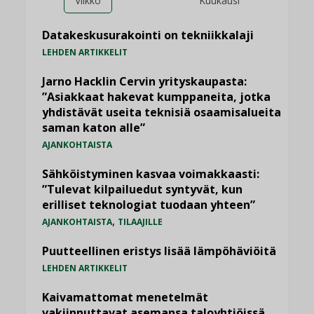
Viikko
Kuukausi
Datakeskusurakointi on tekniikkalaji
LEHDEN ARTIKKELIT
Jarno Hacklin Cervin yrityskaupasta:
”Asiakkaat hakevat kumppaneita, jotka
yhdistävät useita teknisiä osaamisalueita
saman katon alle”
AJANKOHTAISTA
Sähköistyminen kasvaa voimakkaasti:
”Tulevat kilpailuedut syntyvät, kun
erilliset teknologiat tuodaan yhteen”
,
AJANKOHTAISTA
TILAAJILLE
Puutteellinen eristys lisää lämpöhäviöitä
LEHDEN ARTIKKELIT
Kaivamattomat menetelmät
vakiinnuttavat asemansa taloyhtiöissä