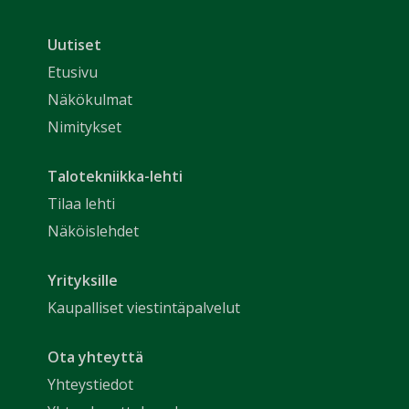
Uutiset
Etusivu
Näkökulmat
Nimitykset
Talotekniikka-lehti
Tilaa lehti
Näköislehdet
Yrityksille
Kaupalliset viestintäpalvelut
Ota yhteyttä
Yhteystiedot