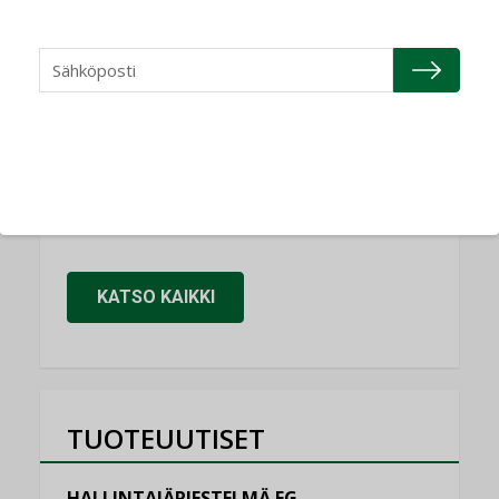
NIMITYKSET
Refair
NIMITYKSET
Granlund Oy
NIMITYKSET
Schneider Electric
NIMITYKSET
KATSO KAIKKI
TUOTEUUTISET
HALLINTAJÄRJESTELMÄ EG