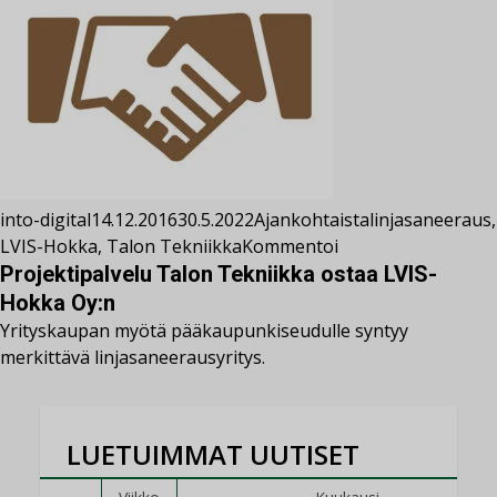
into-digital
14.12.2016
30.5.2022
Ajankohtaista
linjasaneeraus
,
LVIS-Hokka
,
Talon Tekniikka
Kommentoi
Projektipalvelu Talon Tekniikka ostaa LVIS-
Hokka Oy:n
Yrityskaupan myötä pääkaupunkiseudulle syntyy
merkittävä linjasaneerausyritys.
LUETUIMMAT UUTISET