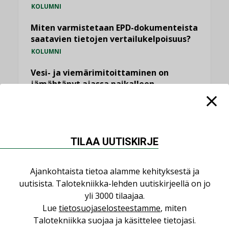
KOLUMNI
Miten varmistetaan EPD-dokumenteista
saatavien tietojen vertailukelpoisuus?
KOLUMNI
Vesi- ja viemärimitoittaminen on
jämähtänyt ajassa paikalleen
MIELIPIDE
KATSO KAIKKI
TILAA UUTISKIRJE
Ajankohtaista tietoa alamme kehityksestä ja
uutisista. Talotekniikka-lehden uutiskirjeellä on jo
NIMITYKSET
yli 3000 tilaajaa.
Lue
tietosuojaselosteestamme
, miten
Consti
Talotekniikka suojaa ja käsittelee tietojasi.