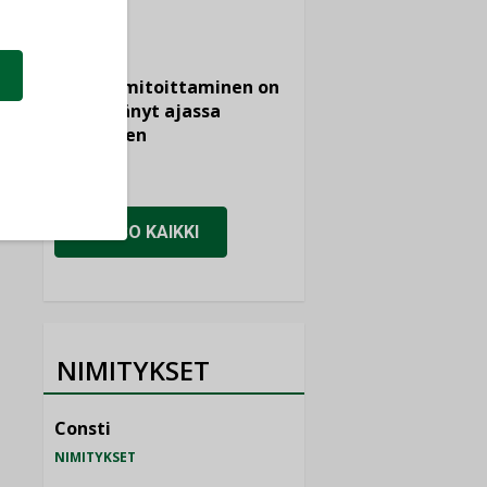
KOLUMNI
Vesi- ja
viemärimitoittaminen on
jämähtänyt ajassa
paikalleen
MIELIPIDE
KATSO KAIKKI
NIMITYKSET
Consti
NIMITYKSET