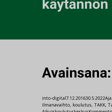
käytännön 
Avainsana
into-digital
7.12.2016
30.5.2022
Aja
ilmanavaihto
,
koulutus
,
TAKK
,
T
Aikuiskoulutuskeskus
Kommento