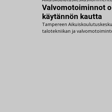
Valvomotoiminnot op
käytännön kautta
Tampereen Aikuiskoulutuskeskuk
talotekniikan ja valvomotoimin