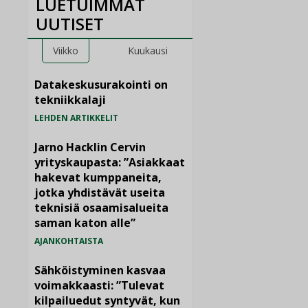
LUETUIMMAT
UUTISET
Viikko
Kuukausi
Datakeskusurakointi on
tekniikkalaji
LEHDEN ARTIKKELIT
Jarno Hacklin Cervin
yrityskaupasta: ”Asiakkaat
hakevat kumppaneita,
jotka yhdistävät useita
teknisiä osaamisalueita
saman katon alle”
AJANKOHTAISTA
Sähköistyminen kasvaa
voimakkaasti: ”Tulevat
kilpailuedut syntyvät, kun