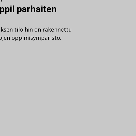
pii parhaiten
sen tiloihin on rakennettu
tojen oppimisympäristö.