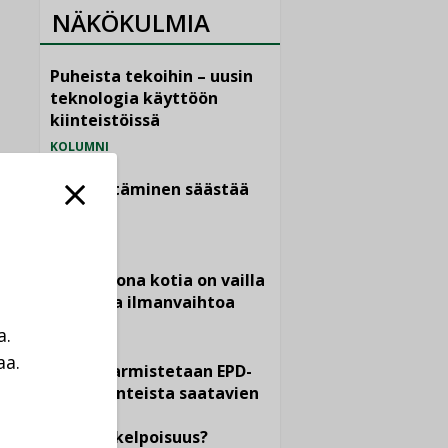
NÄKÖKULMIA
Puheista tekoihin – uusin
teknologia käyttöön
kiinteistöissä
KOLUMNI
Sähköistäminen säästää
euroja
KOLUMNI
Yli miljoona kotia on vailla
toimivaa ilmanvaihtoa
KOLUMNI
a.
aa.
Miten varmistetaan EPD-
a
dokumenteista saatavien
tietojen
vertailukelpoisuus?