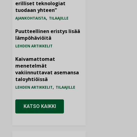
erilliset teknologiat
tuodaan yhteen”
,
AJANKOHTAISTA
TILAAJILLE
Puutteellinen eristys lisää
lämpöhäviöitä
LEHDEN ARTIKKELIT
Kaivamattomat
menetelmät
vakiinnuttavat asemansa
taloyhtiöissä
,
LEHDEN ARTIKKELIT
TILAAJILLE
KATSO KAIKKI