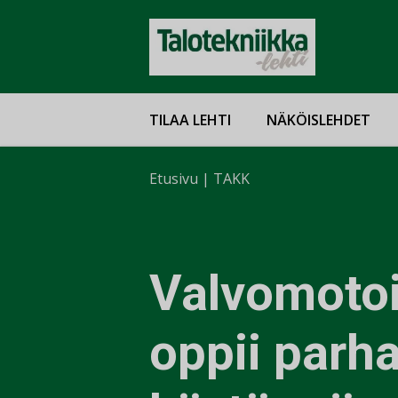
TILAA LEHTI
NÄKÖISLEHDET
Etusivu
|
TAKK
Valvomoto
oppii parha