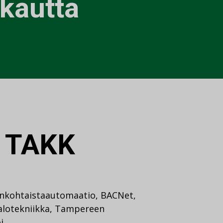
kautta
:
TAKK
nkohtaista
automaatio
,
BACNet
,
alotekniikka
,
Tampereen
i