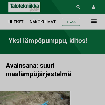
UUTISET
NÄKÖKULMAT
TILAA
Yksi lämpöpumppu, kiitos!
Avainsana:
suuri
maalämpöjärjestelmä