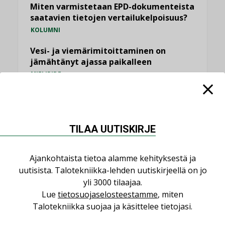
Miten varmistetaan EPD-dokumenteista
saatavien tietojen vertailukelpoisuus?
KOLUMNI
Vesi- ja viemärimitoittaminen on
jämähtänyt ajassa paikalleen
MIELIPIDE
KATSO KAIKKI
TILAA UUTISKIRJE
Ajankohtaista tietoa alamme kehityksestä ja
NIMITYKSET
uutisista. Talotekniikka-lehden uutiskirjeellä on jo
yli 3000 tilaajaa.
Lue
tietosuojaselosteestamme
, miten
Consti
Talotekniikka suojaa ja käsittelee tietojasi.
NIMITYKSET