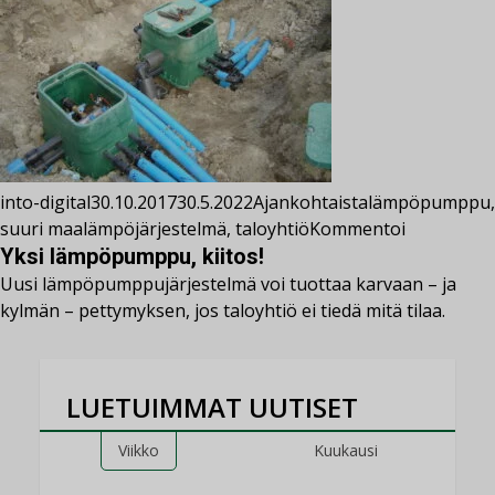
into-digital
30.10.2017
30.5.2022
Ajankohtaista
lämpöpumppu
,
suuri maalämpöjärjestelmä
,
taloyhtiö
Kommentoi
Yksi lämpöpumppu, kiitos!
Uusi lämpöpumppujärjestelmä voi tuottaa karvaan – ja
kylmän – pettymyksen, jos taloyhtiö ei tiedä mitä tilaa.
LUETUIMMAT UUTISET
Viikko
Kuukausi