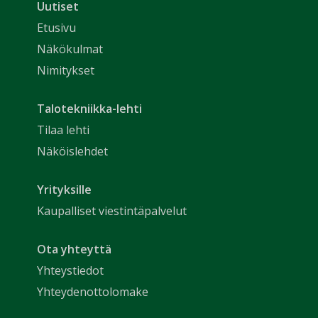
Uutiset
Etusivu
Näkökulmat
Nimitykset
Talotekniikka-lehti
Tilaa lehti
Näköislehdet
Yrityksille
Kaupalliset viestintäpalvelut
Ota yhteyttä
Yhteystiedot
Yhteydenottolomake