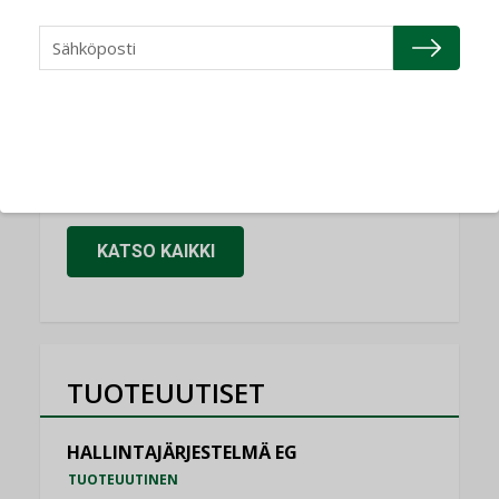
Refair
NIMITYKSET
Granlund Oy
NIMITYKSET
Schneider Electric
NIMITYKSET
KATSO KAIKKI
TUOTEUUTISET
HALLINTAJÄRJESTELMÄ EG
TUOTEUUTINEN