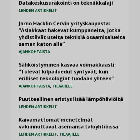
Datakeskusurakointi on tekniikkalaji
LEHDEN ARTIKKELIT
Jarno Hacklin Cervin yrityskaupasta:
”Asiakkaat hakevat kumppaneita, jotka
yhdistävät useita teknisiä osaamisalueita
saman katon alle”
AJANKOHTAISTA
Sähköistyminen kasvaa voimakkaasti:
”Tulevat kilpailuedut syntyvät, kun
erilliset teknologiat tuodaan yhteen”
,
AJANKOHTAISTA
TILAAJILLE
Puutteellinen eristys lisää lämpöhäviöitä
LEHDEN ARTIKKELIT
Kaivamattomat menetelmät
vakiinnuttavat asemansa taloyhtiöissä
,
LEHDEN ARTIKKELIT
TILAAJILLE