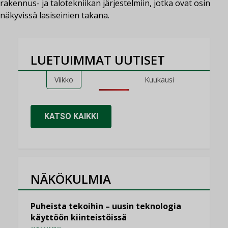
rakennus- ja talotekniikan järjestelmiin, jotka ovat osin
näkyvissä lasiseinien takana.
LUETUIMMAT UUTISET
Viikko
Kuukausi
KATSO KAIKKI
NÄKÖKULMIA
Puheista tekoihin – uusin teknologia
käyttöön kiinteistöissä