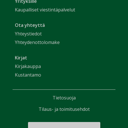
Yrityksille
Kaupalliset viestintäpalvelut
Ota yhteyttä
Yhteystiedot
Yhteydenottolomake
Kirjat
Kirjakauppa
Kustantamo
Tietosuoja
Tilaus- ja toimitusehdot