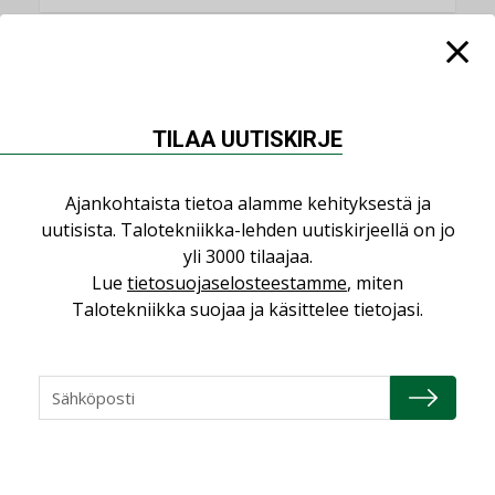
NIMITYKSET
TILAA UUTISKIRJE
Consti
NIMITYKSET
Ajankohtaista tietoa alamme kehityksestä ja
Refair
uutisista. Talotekniikka-lehden uutiskirjeellä on jo
NIMITYKSET
yli 3000 tilaajaa.
Lue
tietosuojaselosteestamme
, miten
Granlund Oy
Talotekniikka suojaa ja käsittelee tietojasi.
NIMITYKSET
Schneider Electric
NIMITYKSET
KATSO KAIKKI