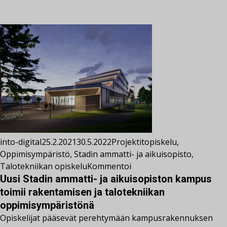
into-digital
25.2.2021
30.5.2022
Projektit
opiskelu
,
Oppimisympäristö
,
Stadin ammatti- ja aikuisopisto
,
Talotekniikan opiskelu
Kommentoi
Uusi Stadin ammatti- ja aikuisopiston kampus
toimii rakentamisen ja talotekniikan
oppimisympäristönä
Opiskelijat pääsevät perehtymään kampusrakennuksen