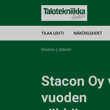
TILAA LEHTI
NÄKÖISLEHDET
Etusivu
|
stacon
Stacon Oy v
vuoden