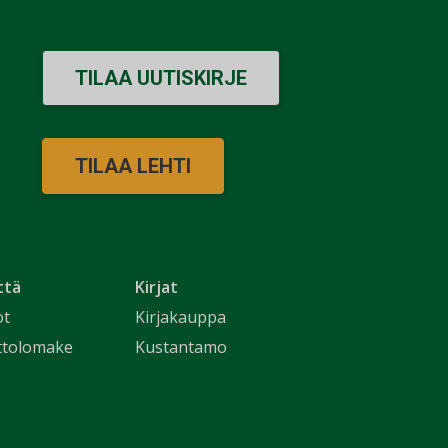
TILAA UUTISKIRJE
TILAA LEHTI
ttä
Kirjat
ot
Kirjakauppa
ttolomake
Kustantamo