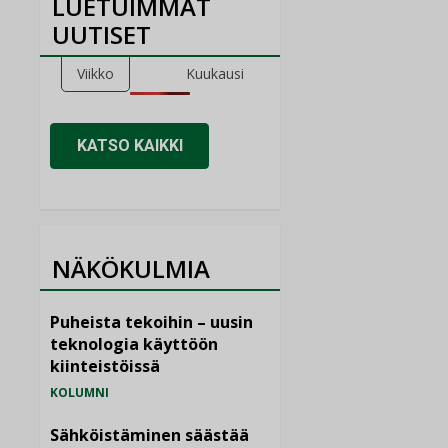
LUETUIMMAT
UUTISET
Viikko
Kuukausi
KATSO KAIKKI
NÄKÖKULMIA
Puheista tekoihin – uusin
teknologia käyttöön
kiinteistöissä
KOLUMNI
Sähköistäminen säästää