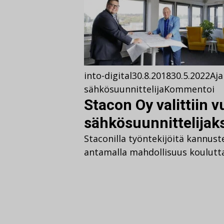
into-digital
30.8.2018
30.5.2022
Aja
sähkösuunnittelija
Kommentoi
Stacon Oy valittiin 
sähkösuunnittelijaks
Staconilla työntekijöitä kannu
antamalla mahdollisuus kouluttau