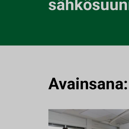
sähkösuunn
Avainsana