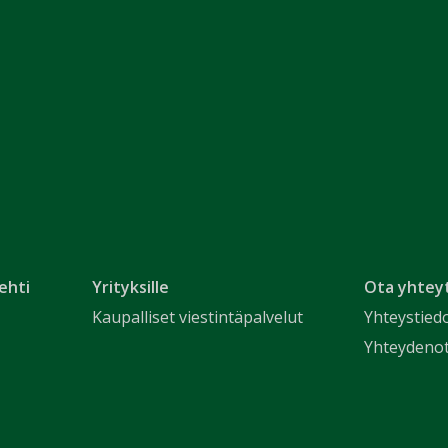
ehti
Yrityksille
Ota yhtey
Kaupalliset viestintäpalvelut
Yhteystied
Yhteydeno