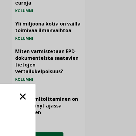
euroja
KOLUMNI
Yli miljoona kotia on vailla
toimivaa ilmanvaihtoa
KOLUMNI
Miten varmistetaan EPD-
dokumenteista saatavien
tietojen
vertailukelpoisuus?
KOLUMNI
Vesi- ja
viemärimitoittaminen on
jämähtänyt ajassa
paikalleen
MIELIPIDE