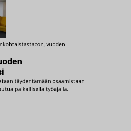
nkohtaista
stacon
,
vuoden
vuoden
i
stetaan täydentämään osaamistaan
tua palkallisella työajalla.