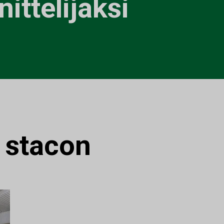
ittelijaksi
:
stacon