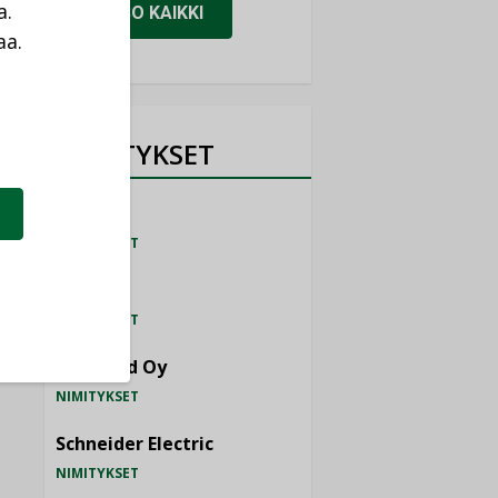
a.
KATSO KAIKKI
aa.
a
NIMITYKSET
Consti
NIMITYKSET
Refair
NIMITYKSET
Granlund Oy
NIMITYKSET
Schneider Electric
NIMITYKSET