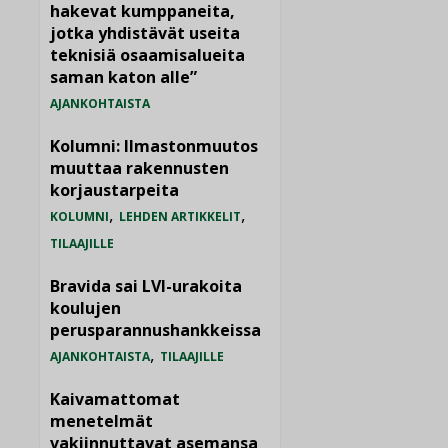
hakevat kumppaneita,
jotka yhdistävät useita
teknisiä osaamisalueita
saman katon alle”
AJANKOHTAISTA
Kolumni: Ilmastonmuutos
muuttaa rakennusten
korjaustarpeita
,
,
KOLUMNI
LEHDEN ARTIKKELIT
TILAAJILLE
Bravida sai LVI-urakoita
koulujen
perusparannushankkeissa
,
AJANKOHTAISTA
TILAAJILLE
Kaivamattomat
menetelmät
vakiinnuttavat asemansa