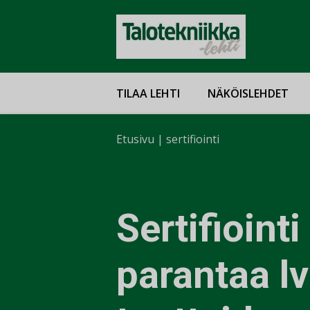
TILAA LEHTI
NÄKÖISLEHDET
Etusivu
|
sertifiointi
Sertifiointi
parantaa lv