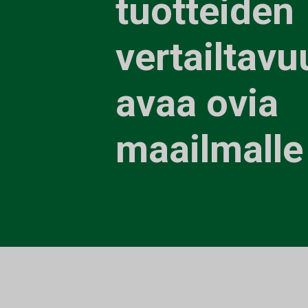
tuotteiden
vertailtavu
avaa ovia
maailmalle