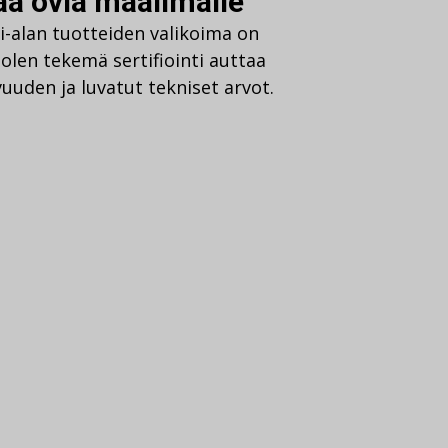
vaa ovia maailmalle
i-alan tuotteiden valikoima on
len tekemä sertifiointi auttaa
uden ja luvatut tekniset arvot.