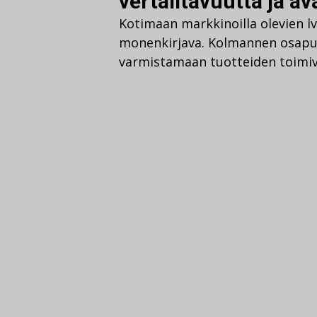
vertailtavuutta ja a
Kotimaan markkinoilla olevien lv
monenkirjava. Kolmannen osapuo
varmistamaan tuotteiden toimivu