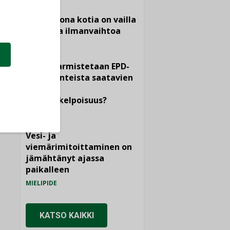
Yli miljoona kotia on vailla
toimivaa ilmanvaihtoa
KOLUMNI
Miten varmistetaan EPD-
dokumenteista saatavien
tietojen
vertailukelpoisuus?
KOLUMNI
Vesi- ja
viemärimitoittaminen on
jämähtänyt ajassa
paikalleen
MIELIPIDE
KATSO KAIKKI