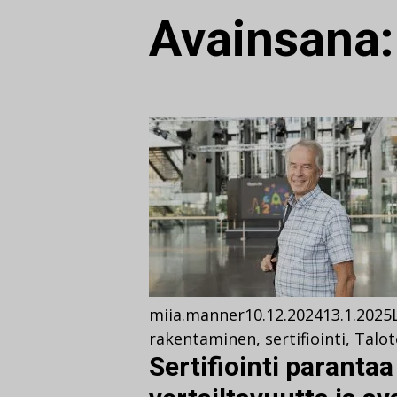
Avainsana
miia.manner
10.12.2024
13.1.2025
rakentaminen
,
sertifiointi
,
Talot
Sertifiointi parantaa