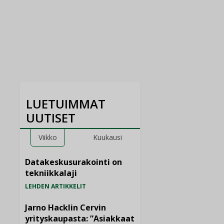
LUETUIMMAT
UUTISET
Viikko
Kuukausi
Datakeskusurakointi on
tekniikkalaji
LEHDEN ARTIKKELIT
Jarno Hacklin Cervin
yrityskaupasta: ”Asiakkaat