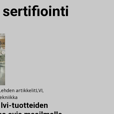
:
sertifiointi
Lehden artikkelit
LVI
,
ekniikka
 lvi-tuotteiden