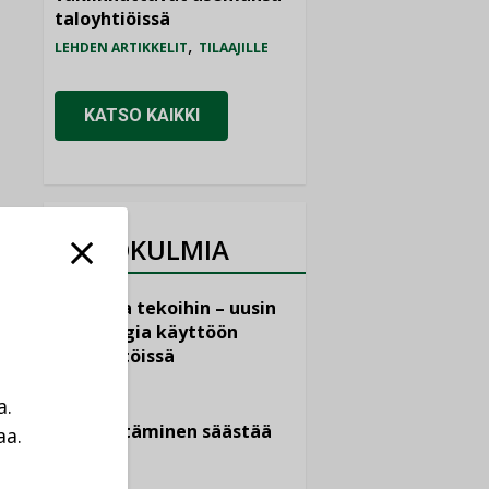
taloyhtiöissä
,
LEHDEN ARTIKKELIT
TILAAJILLE
KATSO KAIKKI
NÄKÖKULMIA
Puheista tekoihin – uusin
teknologia käyttöön
kiinteistöissä
KOLUMNI
a.
Sähköistäminen säästää
aa.
euroja
a
KOLUMNI