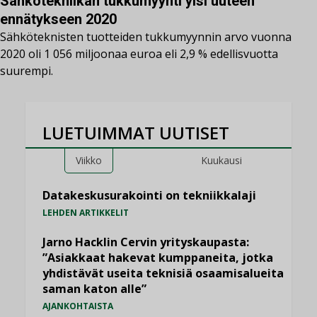
Sähkötekniikan tukkumyynti ylsi uuteen
ennätykseen 2020
Sähköteknisten tuotteiden tukkumyynnin arvo vuonna
2020 oli 1 056 miljoonaa euroa eli 2,9 % edellisvuotta
suurempi.
LUETUIMMAT UUTISET
Viikko
Kuukausi
Datakeskusurakointi on tekniikkalaji
LEHDEN ARTIKKELIT
Jarno Hacklin Cervin yrityskaupasta:
”Asiakkaat hakevat kumppaneita, jotka
yhdistävät useita teknisiä osaamisalueita
saman katon alle”
AJANKOHTAISTA