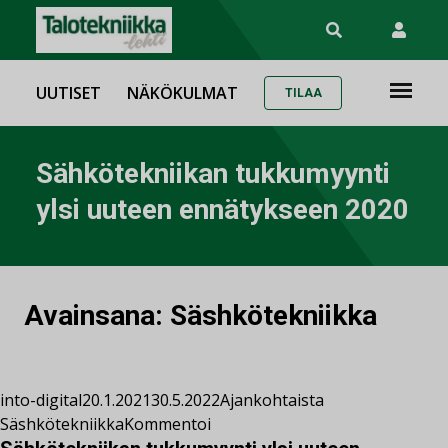
UUTISET
NÄKÖKULMAT
TILAA
Sähkötekniikan tukkumyynti
ylsi uuteen ennätykseen 2020
Avainsana:
Säshkötekniikka
into-digital
20.1.2021
30.5.2022
Ajankohtaista
Säshkötekniikka
Kommentoi