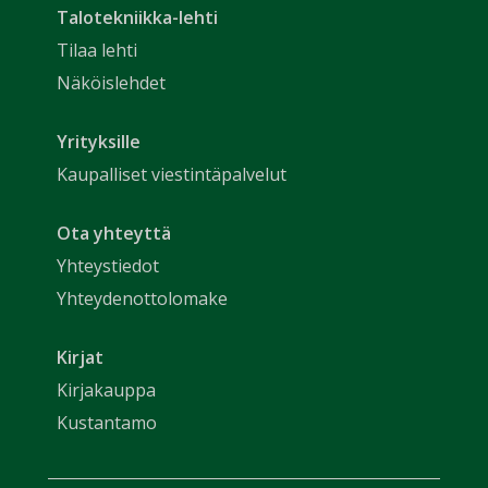
Talotekniikka-lehti
Tilaa lehti
Näköislehdet
Yrityksille
Kaupalliset viestintäpalvelut
Ota yhteyttä
Yhteystiedot
Yhteydenottolomake
Kirjat
Kirjakauppa
Kustantamo