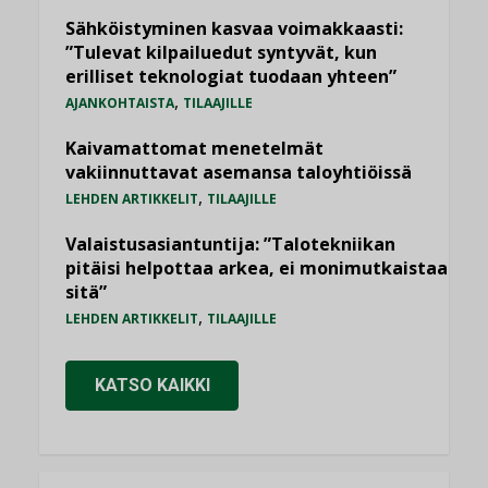
Sähköistyminen kasvaa voimakkaasti:
”Tulevat kilpailuedut syntyvät, kun
erilliset teknologiat tuodaan yhteen”
,
AJANKOHTAISTA
TILAAJILLE
Kaivamattomat menetelmät
vakiinnuttavat asemansa taloyhtiöissä
,
LEHDEN ARTIKKELIT
TILAAJILLE
Valaistusasiantuntija: ”Talotekniikan
pitäisi helpottaa arkea, ei monimutkaistaa
sitä”
,
LEHDEN ARTIKKELIT
TILAAJILLE
KATSO KAIKKI