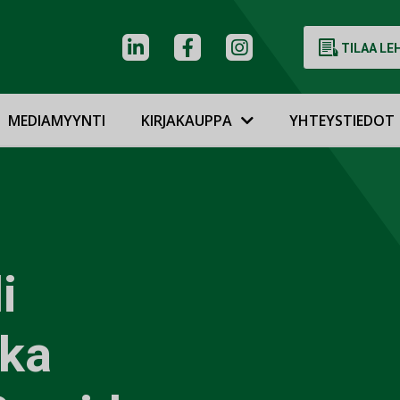
TILAA LE
MEDIAMYYNTI
KIRJAKAUPPA
YHTEYSTIEDOT
i
kka