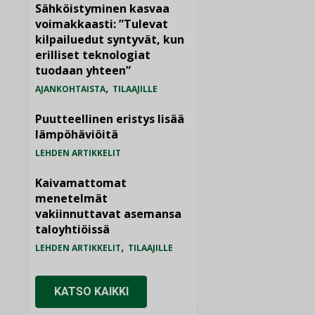
Sähköistyminen kasvaa
voimakkaasti: ”Tulevat
kilpailuedut syntyvät, kun
erilliset teknologiat
tuodaan yhteen”
,
AJANKOHTAISTA
TILAAJILLE
Puutteellinen eristys lisää
lämpöhäviöitä
LEHDEN ARTIKKELIT
Kaivamattomat
menetelmät
vakiinnuttavat asemansa
taloyhtiöissä
,
LEHDEN ARTIKKELIT
TILAAJILLE
KATSO KAIKKI