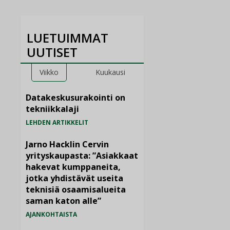
LUETUIMMAT
UUTISET
Viikko
Kuukausi
Datakeskusurakointi on
tekniikkalaji
LEHDEN ARTIKKELIT
Jarno Hacklin Cervin
yrityskaupasta: ”Asiakkaat
hakevat kumppaneita,
jotka yhdistävät useita
teknisiä osaamisalueita
saman katon alle”
AJANKOHTAISTA