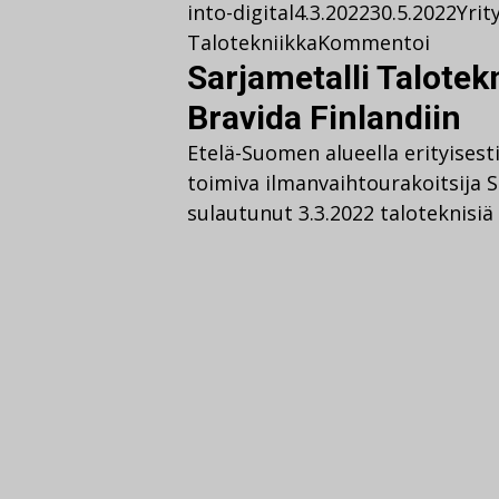
into-digital
4.3.2022
30.5.2022
Yrit
Talotekniikka
Kommentoi
Sarjametalli Talotekn
Bravida Finlandiin
Etelä-Suomen alueella erityise
toimiva ilmanvaihtourakoitsija S
sulautunut 3.3.2022 taloteknisi