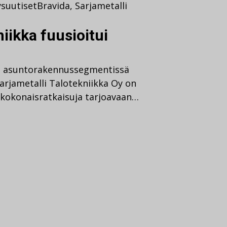
ysuutiset
Bravida
,
Sarjametalli
iikka fuusioitui
sti asuntorakennussegmentissä
arjametalli Talotekniikka Oy on
ä kokonaisratkaisuja tarjoavaan…