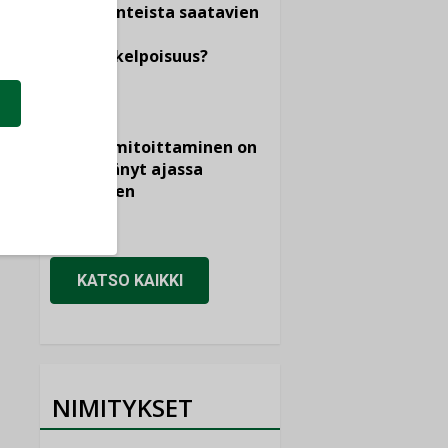
dokumenteista saatavien
tietojen
vertailukelpoisuus?
KOLUMNI
Vesi- ja
viemärimitoittaminen on
jämähtänyt ajassa
paikalleen
MIELIPIDE
KATSO KAIKKI
NIMITYKSET