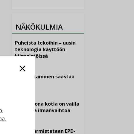
NÄKÖKULMIA
Puheista tekoihin – uusin
teknologia käyttöön
kiinteistöissä
KOLUMNI
Sähköistäminen säästää
euroja
KOLUMNI
Yli miljoona kotia on vailla
a.
toimivaa ilmanvaihtoa
aa.
KOLUMNI
a
Miten varmistetaan EPD-