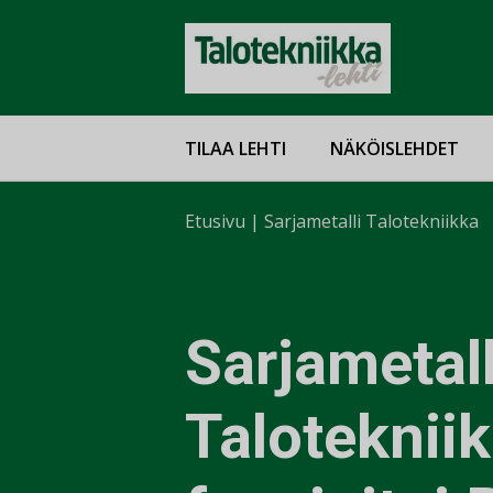
TILAA LEHTI
NÄKÖISLEHDET
Etusivu
|
Sarjametalli Talotekniikka
Sarjametall
Taloteknii