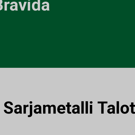
Bravida
:
Sarjametalli Talo