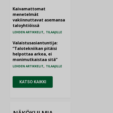
Kaivamattomat
menetelmät
vakiinnuttavat asemansa
taloyhtiöissä
,
LEHDEN ARTIKKELIT
TILAAJILLE
Valaistusasiantuntija:
”Talotekniikan pitäisi
helpottaa arkea, ei
monimutkaistaa sitä”
,
LEHDEN ARTIKKELIT
TILAAJILLE
KATSO KAIKKI
NÄKÖKULMIA