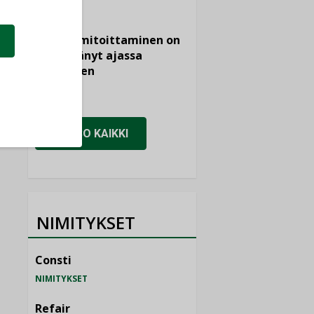
Vesi- ja
viemärimitoittaminen on
jämähtänyt ajassa
paikalleen
MIELIPIDE
KATSO KAIKKI
NIMITYKSET
Consti
NIMITYKSET
Refair