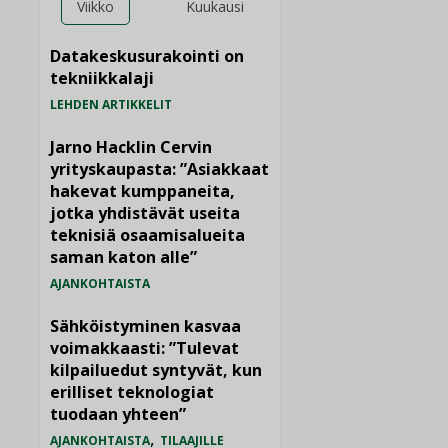
Viikko
Kuukausi
Datakeskusurakointi on
tekniikkalaji
LEHDEN ARTIKKELIT
Jarno Hacklin Cervin
yrityskaupasta: ”Asiakkaat
hakevat kumppaneita,
jotka yhdistävät useita
teknisiä osaamisalueita
saman katon alle”
AJANKOHTAISTA
Sähköistyminen kasvaa
voimakkaasti: ”Tulevat
kilpailuedut syntyvät, kun
erilliset teknologiat
tuodaan yhteen”
,
AJANKOHTAISTA
TILAAJILLE