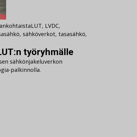
jankohtaista
LUT
,
LVDC
,
asasähkö
,
sähköverkot
,
tasasähkö
,
LUT:n työryhmälle
isen sähkönjakeluverkon
gia-palkinnolla.