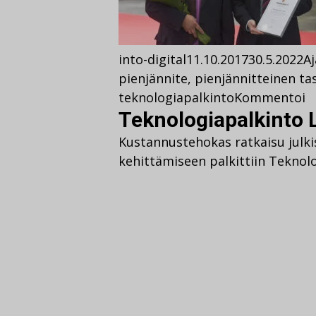
into-digital
11.10.2017
30.5.2022
A
pienjännite
,
pienjännitteinen t
teknologiapalkinto
Kommentoi
Teknologiapalkinto 
Kustannustehokas ratkaisu julk
kehittämiseen palkittiin Teknolo