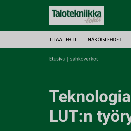
TILAA LEHTI
NÄKÖISLEHDET
Etusivu
|
sähköverkot
Teknologia
LUT:n työr