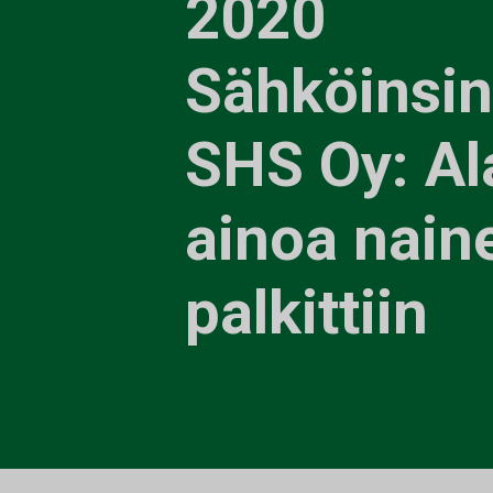
2020
Sähköinsin
SHS Oy: Al
ainoa nain
palkittiin