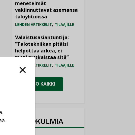
menetelmät
vakiinnuttavat asemansa
taloyhtiöissä
,
LEHDEN ARTIKKELIT
TILAAJILLE
Valaistusasiantuntija:
”Talotekniikan pitäisi
helpottaa arkea, ei
monimutkaistaa sitä”
,
LEHDEN ARTIKKELIT
TILAAJILLE
KATSO KAIKKI
a.
NÄKÖKULMIA
aa.
a