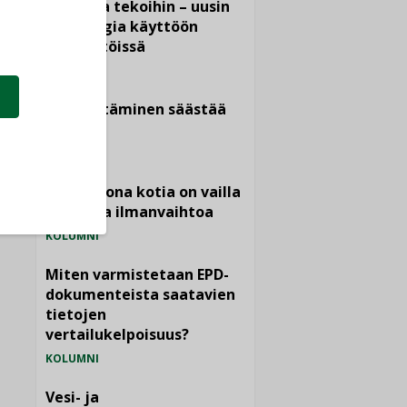
Puheista tekoihin – uusin
teknologia käyttöön
kiinteistöissä
KOLUMNI
Sähköistäminen säästää
euroja
KOLUMNI
Yli miljoona kotia on vailla
toimivaa ilmanvaihtoa
KOLUMNI
Miten varmistetaan EPD-
dokumenteista saatavien
tietojen
vertailukelpoisuus?
KOLUMNI
Vesi- ja