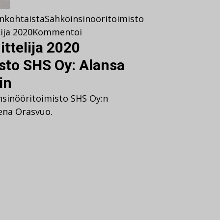
nkohtaista
Sähköinsinööritoimisto
ija 2020
Kommentoi
ttelija 2020
sto SHS Oy: Alansa
in
nsinööritoimisto SHS Oy:n
lena Orasvuo.