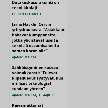
Datakeskusurakointi on
tekniikkalaji
LEHDEN ARTIKKELIT
Jarno Hacklin Cervin
yrityskaupasta: ”Asiakkaat
hakevat kumppaneita,
jotka yhdistävät useita
teknisiä osaamisalueita
saman katon alle”
AJANKOHTAISTA
Sähköistyminen kasvaa
voimakkaasti: ”Tulevat
kilpailuedut syntyvät, kun
erilliset teknologiat
tuodaan yhteen”
,
AJANKOHTAISTA
TILAAJILLE
Kaivamattomat