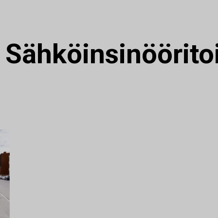
:
Sähköinsinöörito