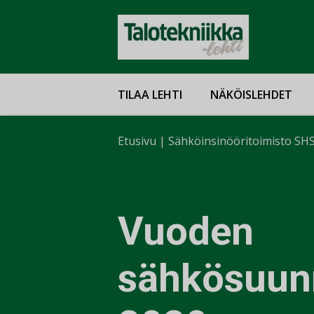
TILAA LEHTI
NÄKÖISLEHDET
Etusivu
|
Sähköinsinööritoimisto SH
Vuoden
sähkösuunn