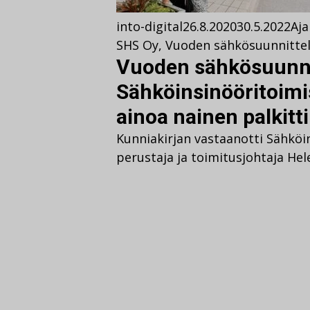
into-digital
26.8.2020
30.5.2022
Aja
SHS Oy
,
Vuoden sähkösuunnittel
Vuoden sähkösuunni
Sähköinsinööritoimi
ainoa nainen palkitti
Kunniakirjan vastaanotti Sähköi
perustaja ja toimitusjohtaja He