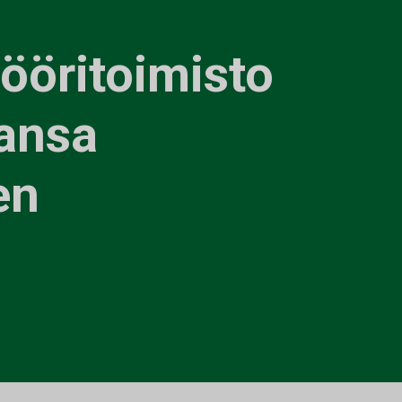
ööritoimisto
ansa
en