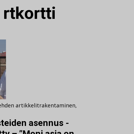
:
rtkortti
ehden artikkelit
rakentaminen
,
steiden asennus‍ -
tty – ”Moni asia on