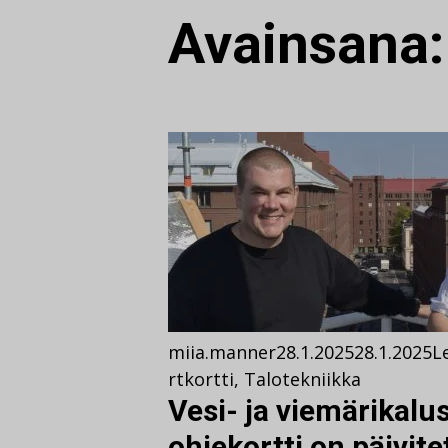
Avainsana
miia.manner
28.1.2025
28.1.2025
L
rtkortti
,
Talotekniikka
Vesi- ja viemärikalu
ohjekortti on päivite