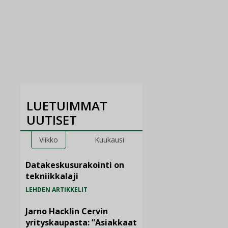
LUETUIMMAT
UUTISET
Viikko
Kuukausi
Datakeskusurakointi on
tekniikkalaji
LEHDEN ARTIKKELIT
Jarno Hacklin Cervin
yrityskaupasta: ”Asiakkaat