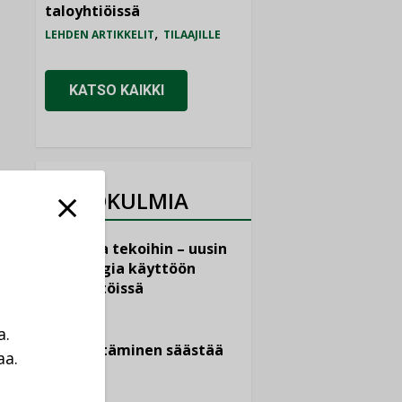
taloyhtiöissä
,
LEHDEN ARTIKKELIT
TILAAJILLE
KATSO KAIKKI
NÄKÖKULMIA
Puheista tekoihin – uusin
teknologia käyttöön
kiinteistöissä
KOLUMNI
a.
Sähköistäminen säästää
aa.
euroja
a
KOLUMNI