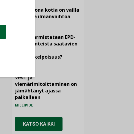
Yli miljoona kotia on vailla
toimivaa ilmanvaihtoa
KOLUMNI
Miten varmistetaan EPD-
dokumenteista saatavien
tietojen
vertailukelpoisuus?
KOLUMNI
Vesi- ja
viemärimitoittaminen on
jämähtänyt ajassa
paikalleen
MIELIPIDE
KATSO KAIKKI