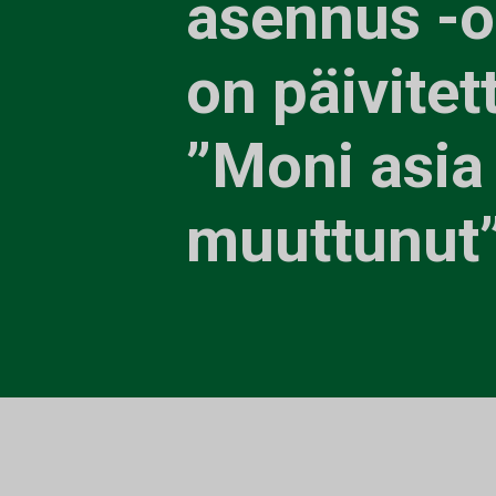
asennus‍ -o
on päivitet
”Moni asia
muuttunut