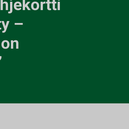
hjekortti
ty –
 on
”