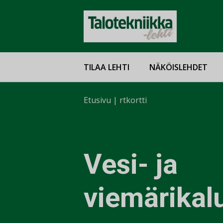
TILAA LEHTI
NÄKÖISLEHDET
Etusivu
|
rtkortti
Vesi- ja
viemärikal