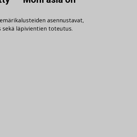
viemärikalusteiden asennustavat,
s sekä läpivientien toteutus.