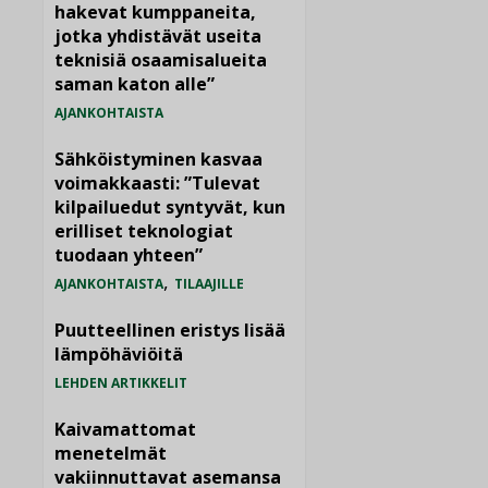
hakevat kumppaneita,
jotka yhdistävät useita
teknisiä osaamisalueita
saman katon alle”
AJANKOHTAISTA
Sähköistyminen kasvaa
voimakkaasti: ”Tulevat
kilpailuedut syntyvät, kun
erilliset teknologiat
tuodaan yhteen”
,
AJANKOHTAISTA
TILAAJILLE
Puutteellinen eristys lisää
lämpöhäviöitä
LEHDEN ARTIKKELIT
Kaivamattomat
menetelmät
vakiinnuttavat asemansa