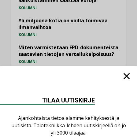
Sähköistäminen säästää euroja
KOLUMNI
Yli miljoona kotia on vailla toimivaa
ilmanvaihtoa
KOLUMNI
Miten varmistetaan EPD-dokumenteista
saatavien tietojen vertailukelpoisuus?
KOLUMNI
Vesi- ja viemärimitoittaminen on
jämähtänyt ajassa paikalleen
MIELIPIDE
TILAA UUTISKIRJE
KATSO KAIKKI
Ajankohtaista tietoa alamme kehityksestä ja
uutisista. Talotekniikka-lehden uutiskirjeellä on jo
yli 3000 tilaajaa.