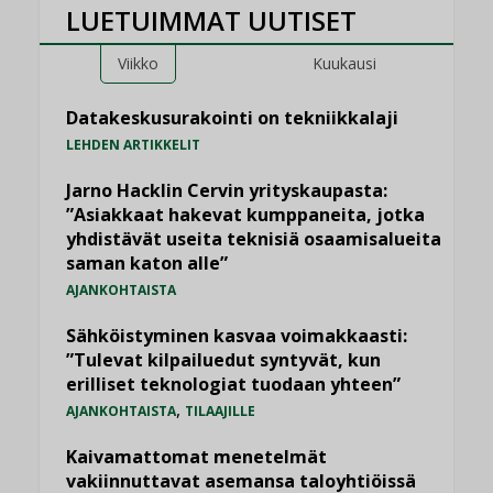
LUETUIMMAT UUTISET
Viikko
Kuukausi
Datakeskusurakointi on tekniikkalaji
LEHDEN ARTIKKELIT
Jarno Hacklin Cervin yrityskaupasta:
”Asiakkaat hakevat kumppaneita, jotka
yhdistävät useita teknisiä osaamisalueita
saman katon alle”
AJANKOHTAISTA
Sähköistyminen kasvaa voimakkaasti:
”Tulevat kilpailuedut syntyvät, kun
erilliset teknologiat tuodaan yhteen”
,
AJANKOHTAISTA
TILAAJILLE
Kaivamattomat menetelmät
vakiinnuttavat asemansa taloyhtiöissä