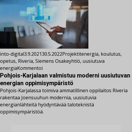
into-digital
3.9.2021
30.5.2022
Projektit
energia
,
koulutus
,
opetus
,
Riveria
,
Siemens Osakeyhtiö
,
uusiutuva
energia
Kommentoi
Pohjois-Karjalaan valmistuu moderni uusiutuvan
energian oppimisympäristö
Pohjois-Karjalassa toimiva ammatillinen oppilaitos Riveria
rakentaa Joensuuhun modernia, uusiutuvia
energianlähteitä hyödyntävää taloteknistä
oppimisympäristöä.