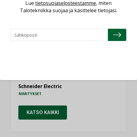
Lue
tietosuojaselosteestamme
, miten
NIMITYKSET
Talotekniikka suojaa ja käsittelee tietojasi.
Consti
NIMITYKSET
Refair
NIMITYKSET
Granlund Oy
NIMITYKSET
Schneider Electric
NIMITYKSET
KATSO KAIKKI