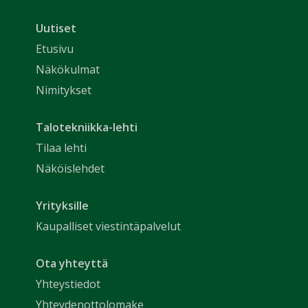
Uutiset
Etusivu
Näkökulmat
Nimitykset
Talotekniikka-lehti
Tilaa lehti
Näköislehdet
Yrityksille
Kaupalliset viestintäpalvelut
Ota yhteyttä
Yhteystiedot
Yhteydenottolomake