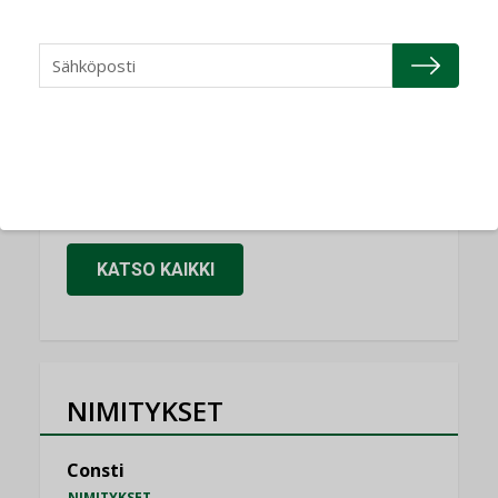
KOLUMNI
Miten varmistetaan EPD-dokumenteista
saatavien tietojen vertailukelpoisuus?
KOLUMNI
Vesi- ja viemärimitoittaminen on
jämähtänyt ajassa paikalleen
MIELIPIDE
KATSO KAIKKI
NIMITYKSET
Consti
NIMITYKSET