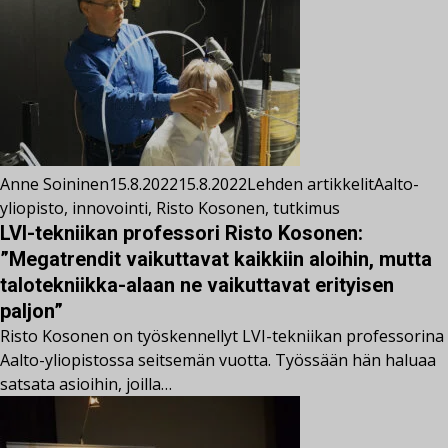
Anne Soininen
15.8.2022
15.8.2022
Lehden artikkelit
Aalto-
yliopisto
,
innovointi
,
Risto Kosonen
,
tutkimus
LVI-tekniikan professori Risto Kosonen:
”Megatrendit vaikuttavat kaikkiin aloihin, mutta
talotekniikka-alaan ne vaikuttavat erityisen
paljon”
Risto Kosonen on työskennellyt LVI-tekniikan professorina
Aalto-yliopistossa seitsemän vuotta. Työssään hän haluaa
satsata asioihin, joilla…