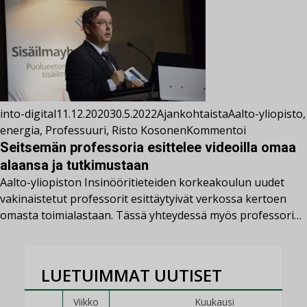
into-digital
11.12.2020
30.5.2022
Ajankohtaista
Aalto-yliopisto
,
energia
,
Professuuri
,
Risto Kosonen
Kommentoi
Seitsemän professoria esittelee videoilla omaa
alaansa ja tutkimustaan
Aalto-yliopiston Insinööritieteiden korkeakoulun uudet
vakinaistetut professorit esittäytyivät verkossa kertoen
omasta toimialastaan. Tässä yhteydessä myös professori…
LUETUIMMAT UUTISET
Viikko
Kuukausi