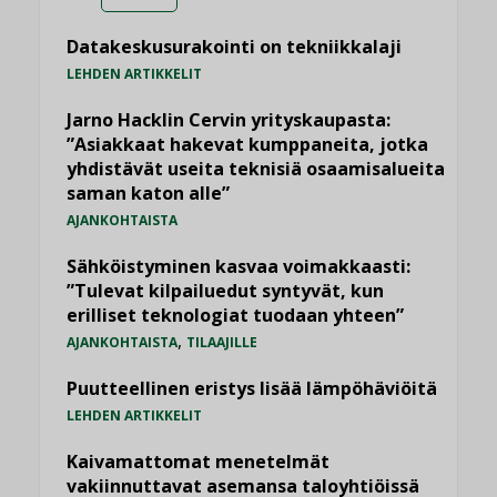
Datakeskusurakointi on tekniikkalaji
LEHDEN ARTIKKELIT
Jarno Hacklin Cervin yrityskaupasta:
”Asiakkaat hakevat kumppaneita, jotka
yhdistävät useita teknisiä osaamisalueita
saman katon alle”
AJANKOHTAISTA
Sähköistyminen kasvaa voimakkaasti:
”Tulevat kilpailuedut syntyvät, kun
erilliset teknologiat tuodaan yhteen”
,
AJANKOHTAISTA
TILAAJILLE
Puutteellinen eristys lisää lämpöhäviöitä
LEHDEN ARTIKKELIT
Kaivamattomat menetelmät
vakiinnuttavat asemansa taloyhtiöissä