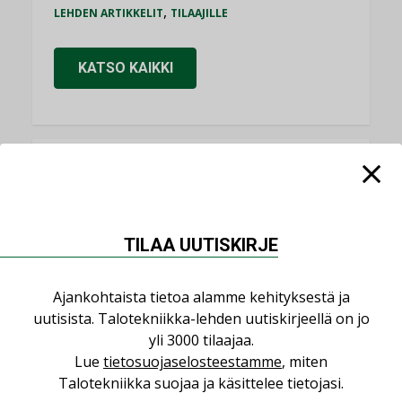
,
LEHDEN ARTIKKELIT
TILAAJILLE
KATSO KAIKKI
NÄKÖKULMIA
Puheista tekoihin – uusin teknologia
TILAA UUTISKIRJE
käyttöön kiinteistöissä
KOLUMNI
Ajankohtaista tietoa alamme kehityksestä ja
Sähköistäminen säästää euroja
uutisista. Talotekniikka-lehden uutiskirjeellä on jo
KOLUMNI
yli 3000 tilaajaa.
Lue
tietosuojaselosteestamme
, miten
Yli miljoona kotia on vailla toimivaa
Talotekniikka suojaa ja käsittelee tietojasi.
ilmanvaihtoa