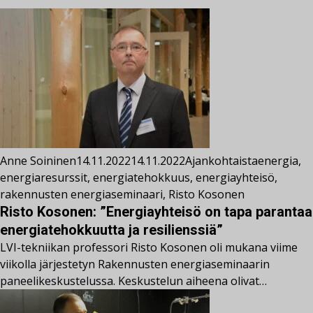
Anne Soininen
14.11.2022
14.11.2022
Ajankohtaista
energia
,
energiaresurssit
,
energiatehokkuus
,
energiayhteisö
,
rakennusten energiaseminaari
,
Risto Kosonen
Risto Kosonen: ”Energiayhteisö on tapa parantaa
energiatehokkuutta ja resilienssiä”
LVI-tekniikan professori Risto Kosonen oli mukana viime
viikolla järjestetyn Rakennusten energiaseminaarin
paneelikeskustelussa. Keskustelun aiheena olivat…