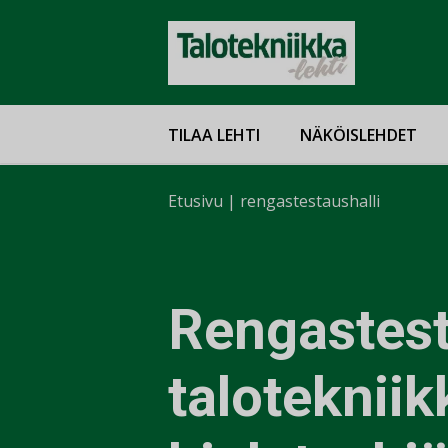
TILAA LEHTI
NÄKÖISLEHDET
Etusivu
|
rengastestaushalli
Rengastest
talotekniik