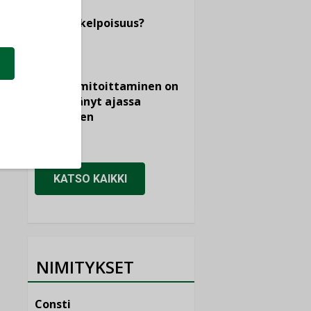
tietojen
vertailukelpoisuus?
KOLUMNI
Vesi- ja
viemärimitoittaminen on
jämähtänyt ajassa
paikalleen
MIELIPIDE
KATSO KAIKKI
NIMITYKSET
Consti