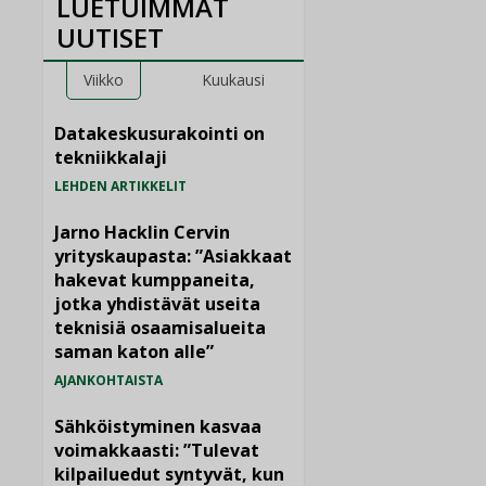
LUETUIMMAT
UUTISET
Viikko
Kuukausi
Datakeskusurakointi on
tekniikkalaji
LEHDEN ARTIKKELIT
Jarno Hacklin Cervin
yrityskaupasta: ”Asiakkaat
hakevat kumppaneita,
jotka yhdistävät useita
teknisiä osaamisalueita
saman katon alle”
AJANKOHTAISTA
Sähköistyminen kasvaa
voimakkaasti: ”Tulevat
kilpailuedut syntyvät, kun