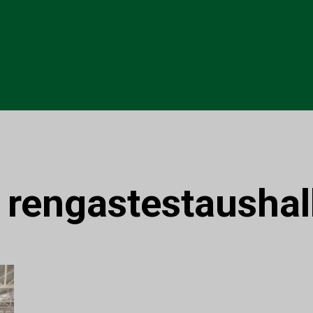
ä
:
rengastestaushall