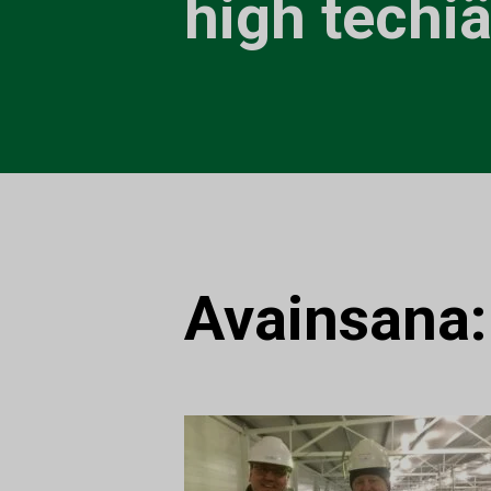
high techi
Avainsana