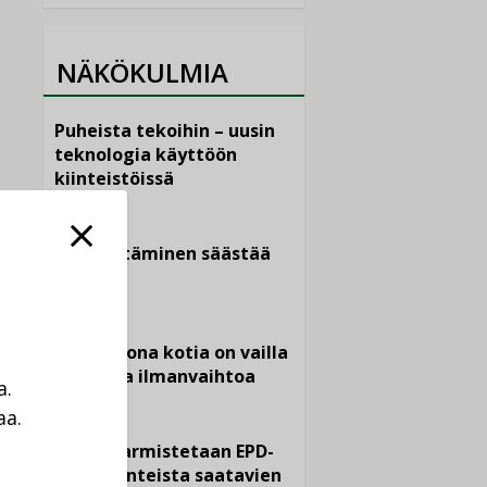
NÄKÖKULMIA
Puheista tekoihin – uusin
teknologia käyttöön
kiinteistöissä
KOLUMNI
Sähköistäminen säästää
euroja
KOLUMNI
Yli miljoona kotia on vailla
toimivaa ilmanvaihtoa
a.
KOLUMNI
aa.
a
Miten varmistetaan EPD-
dokumenteista saatavien