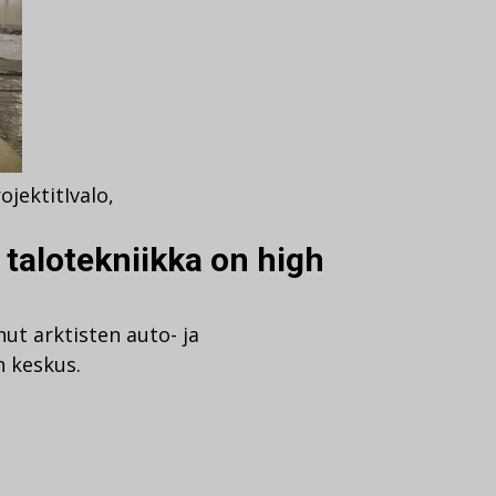
ojektit
Ivalo
,
talotekniikka on high
ut arktisten auto- ja
n keskus.