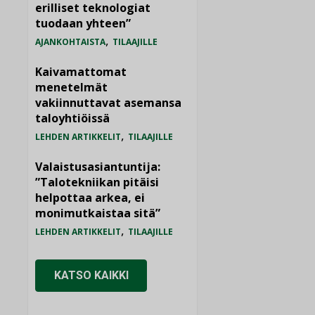
erilliset teknologiat
tuodaan yhteen”
,
AJANKOHTAISTA
TILAAJILLE
Kaivamattomat
menetelmät
vakiinnuttavat asemansa
taloyhtiöissä
,
LEHDEN ARTIKKELIT
TILAAJILLE
Valaistusasiantuntija:
”Talotekniikan pitäisi
helpottaa arkea, ei
monimutkaistaa sitä”
,
LEHDEN ARTIKKELIT
TILAAJILLE
KATSO KAIKKI