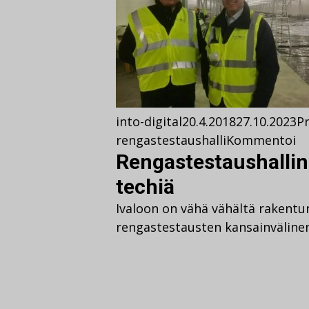
into-digital
20.4.2018
27.10.2023
Pr
rengastestaushalli
Kommentoi
Rengastestaushallin 
techiä
Ivaloon on vähä vähältä rakentun
rengastestausten kansainväline