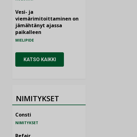
Vesi- ja
viemärimitoittaminen on
jämähtänyt ajassa
paikalleen
MIELIPIDE
KATSO KAIKKI
NIMITYKSET
Consti
NIMITYKSET
Refair