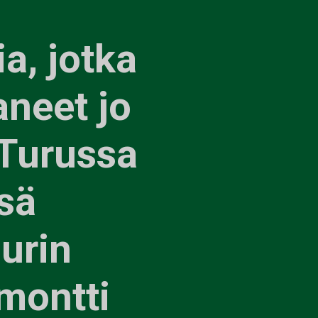
ia, jotka
aneet jo
 Turussa
sä
urin
emontti