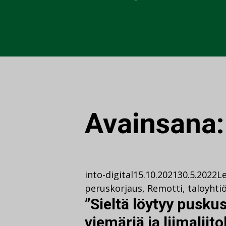
Avainsana
into-digital
15.10.2021
30.5.2022
Le
peruskorjaus
,
Remotti
,
taloyhti
”Sieltä löytyy pusk
viemäriä ja liimaliito