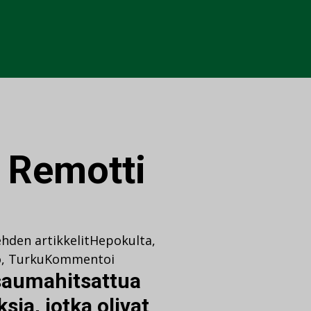
:
Remotti
hden artikkelit
Hepokulta
,
ö
,
Turku
Kommentoi
usaumahitsattua
ksia, jotka olivat