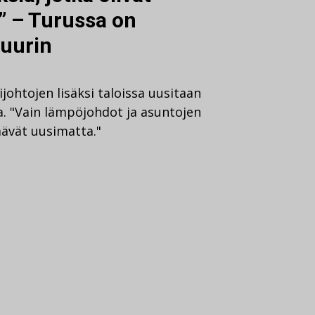
” – Turussa on
uurin
johtojen lisäksi taloissa uusitaan
a. "Vain lämpöjohdot ja asuntojen
äävät uusimatta."