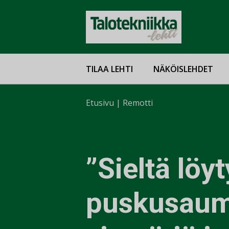
TILAA LEHTI
NÄKÖISLEHDET
Etusivu
|
Remotti
”Sieltä löy
puskusaum