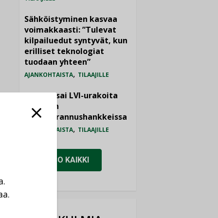
Sähköistyminen kasvaa
voimakkaasti: ”Tulevat
kilpailuedut syntyvät, kun
erilliset teknologiat
tuodaan yhteen”
,
AJANKOHTAISTA
TILAAJILLE
Bravida sai LVI-urakoita
koulujen
perusparannushankkeissa
,
AJANKOHTAISTA
TILAAJILLE
KATSO KAIKKI
a.
aa.
a