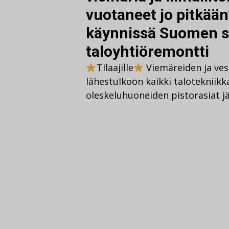
vuotaneet jo pitkään
käynnissä Suomen s
taloyhtiöremontti
TIlaajille
Viemäreiden ja vesi
lähestulkoon kaikki talotekniikk
oleskeluhuoneiden pistorasiat j