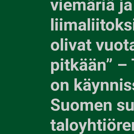
viemäriä ja
liimaliitoks
olivat vuot
pitkään” –
on käynnis
Suomen su
taloyhtiör