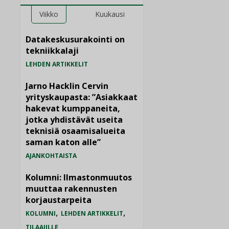
Viikko
Kuukausi
Datakeskusurakointi on
tekniikkalaji
LEHDEN ARTIKKELIT
Jarno Hacklin Cervin
yrityskaupasta: ”Asiakkaat
hakevat kumppaneita,
jotka yhdistävät useita
teknisiä osaamisalueita
saman katon alle”
AJANKOHTAISTA
Kolumni: Ilmastonmuutos
muuttaa rakennusten
korjaustarpeita
,
,
KOLUMNI
LEHDEN ARTIKKELIT
TILAAJILLE