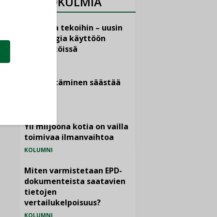
NÄKÖKULMIA
Puheista tekoihin – uusin
teknologia käyttöön
kiinteistöissä
KOLUMNI
Sähköistäminen säästää
euroja
KOLUMNI
Yli miljoona kotia on vailla
toimivaa ilmanvaihtoa
KOLUMNI
Miten varmistetaan EPD-
dokumenteista saatavien
tietojen
vertailukelpoisuus?
KOLUMNI