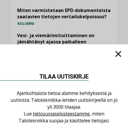
Miten varmistetaan EPD-dokumenteista
saatavien tietojen vertailukelpoisuus?
KOLUMNI
Vesi- ja viemärimitoittaminen on
jämähtänyt ajassa paikalleen
MIELIPIDE
KATSO KAIKKI
TILAA UUTISKIRJE
Ajankohtaista tietoa alamme kehityksestä ja
uutisista. Talotekniikka-lehden uutiskirjeellä on jo
NIMITYKSET
yli 3000 tilaajaa.
Lue
tietosuojaselosteestamme
, miten
Consti
Talotekniikka suojaa ja käsittelee tietojasi.
NIMITYKSET