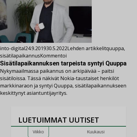
into-digital
24.9.2019
30.5.2022
Lehden artikkelit
quuppa
,
sisätilapaikannus
Kommentoi
Sisätilapaikannuksen tarpeista syntyi Quuppa
Nykymaailmassa paikannus on arkipäivää – paitsi
sisätiloissa. Tässä näkivät Nokia-taustaiset henkilöt
markkinaraon ja syntyi Quuppa, sisätilapaikannukseen
keskittynyt asiantuntijayritys.
LUETUIMMAT UUTISET
Viikko
Kuukausi