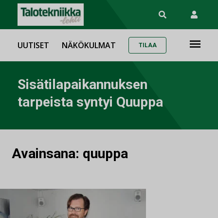
UUTISET
NÄKÖKULMAT
TILAA
Sisätilapaikannuksen
tarpeista syntyi Quuppa
Avainsana:
quuppa