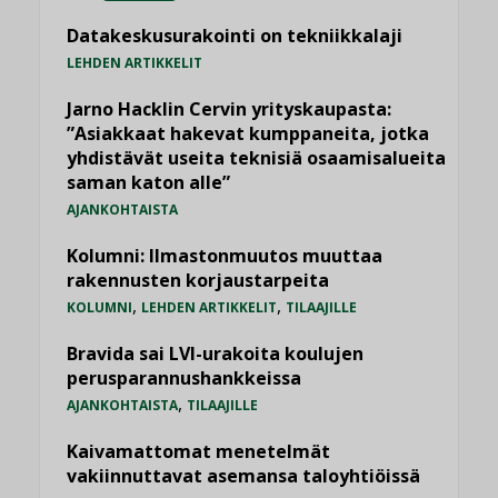
Datakeskusurakointi on tekniikkalaji
LEHDEN ARTIKKELIT
Jarno Hacklin Cervin yrityskaupasta:
”Asiakkaat hakevat kumppaneita, jotka
yhdistävät useita teknisiä osaamisalueita
saman katon alle”
AJANKOHTAISTA
Kolumni: Ilmastonmuutos muuttaa
rakennusten korjaustarpeita
,
,
KOLUMNI
LEHDEN ARTIKKELIT
TILAAJILLE
Bravida sai LVI-urakoita koulujen
perusparannushankkeissa
,
AJANKOHTAISTA
TILAAJILLE
Kaivamattomat menetelmät
vakiinnuttavat asemansa taloyhtiöissä