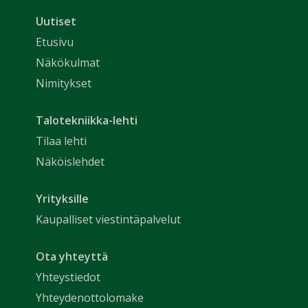
Uutiset
Etusivu
Näkökulmat
Nimitykset
Talotekniikka-lehti
Tilaa lehti
Näköislehdet
Yrityksille
Kaupalliset viestintäpalvelut
Ota yhteyttä
Yhteystiedot
Yhteydenottolomake