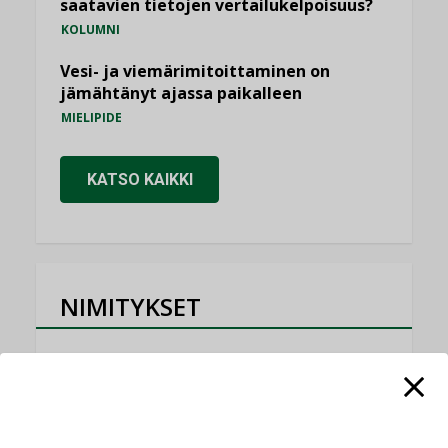
saatavien tietojen vertailukelpoisuus?
KOLUMNI
Vesi- ja viemärimitoittaminen on
jämähtänyt ajassa paikalleen
MIELIPIDE
KATSO KAIKKI
NIMITYKSET
Consti
NIMITYKSET
Refair