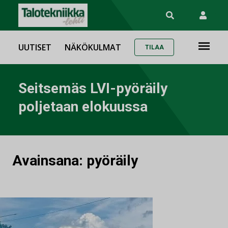
UUTISET
NÄKÖKULMAT
TILAA
Seitsemäs LVI-pyöräily
poljetaan elokuussa
Avainsana:
pyöräily