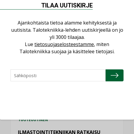
NIMITYKSET
TILAA UUTISKIRJE
Granlund Oy
NIMITYKSET
Ajankohtaista tietoa alamme kehityksestä ja
uutisista. Talotekniikka-lehden uutiskirjeellä on jo
Schneider Electric
yli 3000 tilaajaa.
NIMITYKSET
Lue
tietosuojaselosteestamme
, miten
Talotekniikka suojaa ja käsittelee tietojasi.
KATSO KAIKKI
TUOTEUUTISET
HALLINTAJÄRJESTELMÄ EG
TUOTEUUTINEN
ILMASTOINTITEKNIIKAN RATKAISU