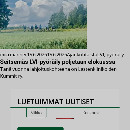
miia.manner
15.6.2026
15.6.2026
Ajankohtaista
LVI
,
pyöräily
Seitsemäs LVI-pyöräily poljetaan elokuussa
Tänä vuonna lahjoituskohteena on Lastenklinikoiden
Kummit ry.
LUETUIMMAT UUTISET
Viikko
Kuukausi