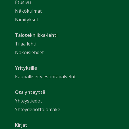
Etusivu
Näkökulmat
Nimitykset
Talotekniikka-lehti
Tilaa lehti
Näköislehdet
Yrityksille
Kaupalliset viestintäpalvelut
Ota yhteyttä
Yhteystiedot
Yhteydenottolomake
Kirjat