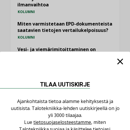
ilmanvaihtoa
KOLUMNI
Miten varmistetaan EPD-dokumenteista
saatavien tietojen vertailukelpoisuus?
KOLUMNI
Vesi- ja viemärimitoittaminen on
jämähtänyt ajassa paikalleen
MIELIPIDE
KATSO KAIKKI
TILAA UUTISKIRJE
Ajankohtaista tietoa alamme kehityksestä ja
uutisista. Talotekniikka-lehden uutiskirjeellä on jo
yli 3000 tilaajaa.
NIMITYKSET
Lue
tietosuojaselosteestamme
, miten
Talotekniikka suojaa ja käsittelee tietojasi.