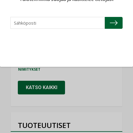
Consti
NIMITYKSET
Refair
NIMITYKSET
Granlund Oy
NIMITYKSET
Schneider Electric
NIMITYKSET
KATSO KAIKKI
TUOTEUUTISET