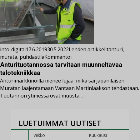
into-digital
17.6.2019
30.5.2022
Lehden artikkelit
anturi
,
murata
,
puhdastila
Kommentoi
Anturituotannossa tarvitaan muunneltavaa
talotekniikkaa
Anturimarkkinoilla menee lujaa, mikä sai japanilaisen
Muratan laajentamaan Vantaan Martinlaakson tehdastaan.
Tuotannon ytimessä ovat muusta…
LUETUIMMAT UUTISET
Viikko
Kuukausi