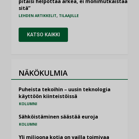
pitäisi helpottaa arkea, ei monimutkaistaa
sitä”
,
LEHDEN ARTIKKELIT
TILAAJILLE
KATSO KAIKKI
NÄKÖKULMIA
Puheista tekoihin – uusin teknologia
käyttöön kiinteistöissä
KOLUMNI
Sähköistäminen säästää euroja
KOLUMNI
Yli miljoona kotia on vailla toimivaa