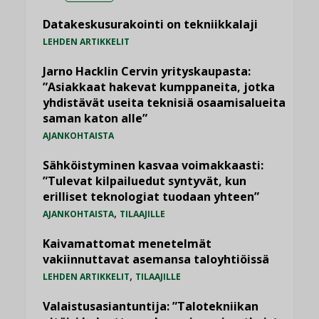
Datakeskusurakointi on tekniikkalaji
LEHDEN ARTIKKELIT
Jarno Hacklin Cervin yrityskaupasta:
”Asiakkaat hakevat kumppaneita, jotka
yhdistävät useita teknisiä osaamisalueita
saman katon alle”
AJANKOHTAISTA
Sähköistyminen kasvaa voimakkaasti:
”Tulevat kilpailuedut syntyvät, kun
erilliset teknologiat tuodaan yhteen”
,
AJANKOHTAISTA
TILAAJILLE
Kaivamattomat menetelmät
vakiinnuttavat asemansa taloyhtiöissä
,
LEHDEN ARTIKKELIT
TILAAJILLE
Valaistusasiantuntija: ”Talotekniikan