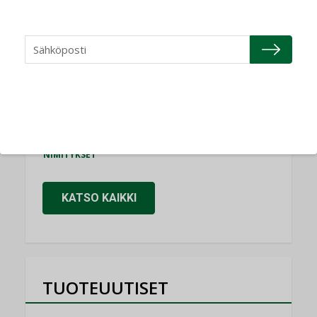
NIMITYKSET
Refair
NIMITYKSET
Granlund Oy
NIMITYKSET
Schneider Electric
NIMITYKSET
KATSO KAIKKI
TUOTEUUTISET