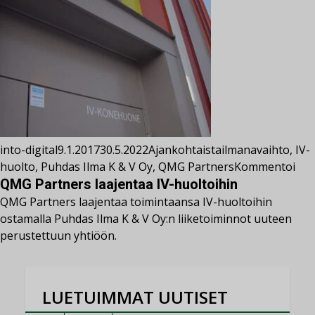
into-digital
9.1.2017
30.5.2022
Ajankohtaista
ilmanavaihto
,
IV-
huolto
,
Puhdas Ilma K & V Oy
,
QMG Partners
Kommentoi
QMG Partners laajentaa IV-huoltoihin
QMG Partners laajentaa toimintaansa IV-huoltoihin
ostamalla Puhdas Ilma K & V Oy:n liiketoiminnot uuteen
perustettuun yhtiöön.
LUETUIMMAT UUTISET