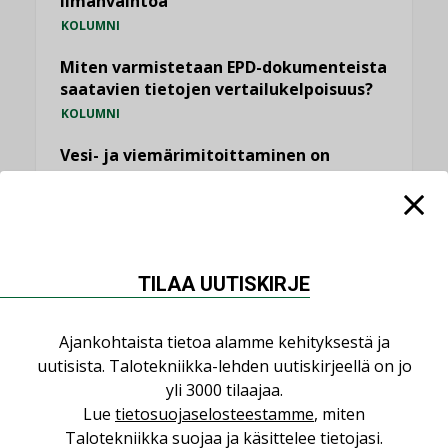
ilmanvaihtoa
KOLUMNI
Miten varmistetaan EPD-dokumenteista
saatavien tietojen vertailukelpoisuus?
KOLUMNI
Vesi- ja viemärimitoittaminen on
jämähtänyt ajassa paikalleen
MIELIPIDE
KATSO KAIKKI
TILAA UUTISKIRJE
Ajankohtaista tietoa alamme kehityksestä ja
uutisista. Talotekniikka-lehden uutiskirjeellä on jo
NIMITYKSET
yli 3000 tilaajaa.
Lue
tietosuojaselosteestamme
, miten
Talotekniikka suojaa ja käsittelee tietojasi.
Consti