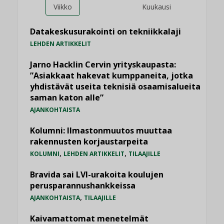
Viikko
Kuukausi
Datakeskusurakointi on tekniikkalaji
LEHDEN ARTIKKELIT
Jarno Hacklin Cervin yrityskaupasta:
”Asiakkaat hakevat kumppaneita, jotka
yhdistävät useita teknisiä osaamisalueita
saman katon alle”
AJANKOHTAISTA
Kolumni: Ilmastonmuutos muuttaa
rakennusten korjaustarpeita
,
,
KOLUMNI
LEHDEN ARTIKKELIT
TILAAJILLE
Bravida sai LVI-urakoita koulujen
perusparannushankkeissa
,
AJANKOHTAISTA
TILAAJILLE
Kaivamattomat menetelmät