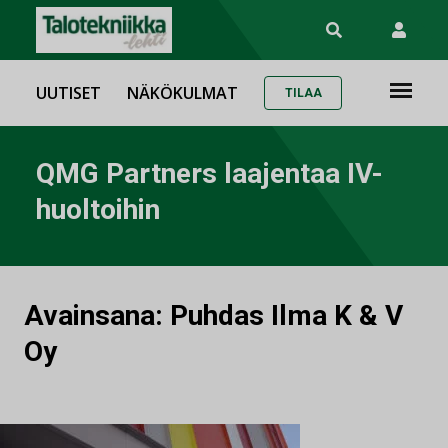
UUTISET
NÄKÖKULMAT
TILAA
QMG Partners laajentaa IV-
huoltoihin
Avainsana:
Puhdas Ilma K & V
Oy