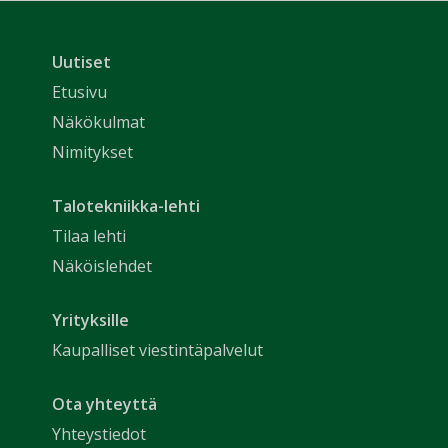
Uutiset
Etusivu
Näkökulmat
Nimitykset
Talotekniikka-lehti
Tilaa lehti
Näköislehdet
Yrityksille
Kaupalliset viestintäpalvelut
Ota yhteyttä
Yhteystiedot