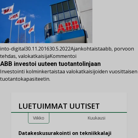
into-digital
30.11.2016
30.5.2022
Ajankohtaista
abb
,
porvoon
tehdas
,
valokatkaisija
Kommentoi
ABB investoi uuteen tuotantolinjaan
Investointi kolminkertaistaa valokatkaisijoiden vuosittaisen
tuotantokapasiteetin.
LUETUIMMAT UUTISET
Viikko
Kuukausi
Datakeskusurakointi on tekniikkalaji