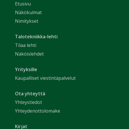
Etusivu
Näkökulmat
Nimitykset
Talotekniikka-lehti
Tilaa lehti
Näköislehdet
Yrityksille
Kaupalliset viestintäpalvelut
Ota yhteyttä
Yhteystiedot
Yhteydenottolomake
Kirjat