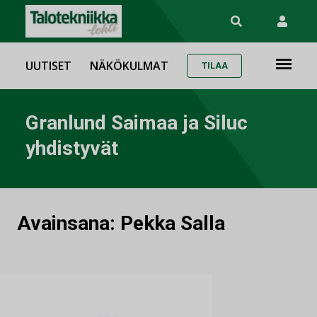
UUTISET
NÄKÖKULMAT
TILAA
Granlund Saimaa ja Siluc
yhdistyvät
Avainsana:
Pekka Salla