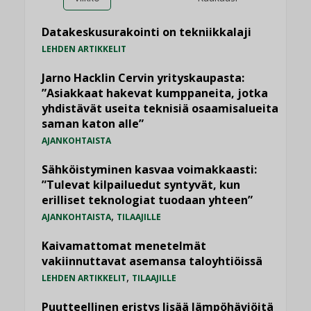
Datakeskusurakointi on tekniikkalaji
LEHDEN ARTIKKELIT
Jarno Hacklin Cervin yrityskaupasta:
”Asiakkaat hakevat kumppaneita, jotka
yhdistävät useita teknisiä osaamisalueita
saman katon alle”
AJANKOHTAISTA
Sähköistyminen kasvaa voimakkaasti:
”Tulevat kilpailuedut syntyvät, kun
erilliset teknologiat tuodaan yhteen”
,
AJANKOHTAISTA
TILAAJILLE
Kaivamattomat menetelmät
vakiinnuttavat asemansa taloyhtiöissä
,
LEHDEN ARTIKKELIT
TILAAJILLE
Puutteellinen eristys lisää lämpöhäviöitä