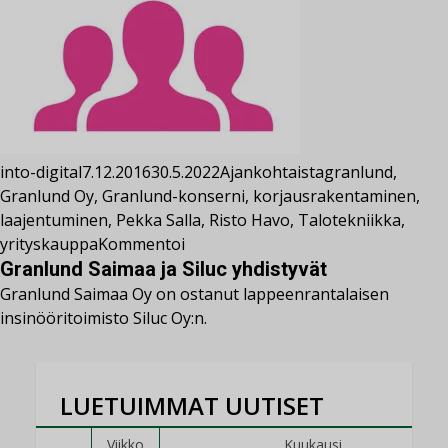
into-digital
7.12.2016
30.5.2022
Ajankohtaista
granlund
,
Granlund Oy
,
Granlund-konserni
,
korjausrakentaminen
,
laajentuminen
,
Pekka Salla
,
Risto Havo
,
Talotekniikka
,
yrityskauppa
Kommentoi
Granlund Saimaa ja Siluc yhdistyvät
Granlund Saimaa Oy on ostanut lappeenrantalaisen
insinööritoimisto Siluc Oy:n.
LUETUIMMAT UUTISET
Viikko
Kuukausi