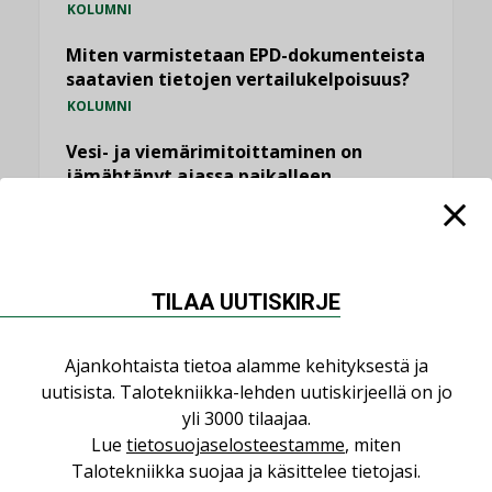
KOLUMNI
Miten varmistetaan EPD-dokumenteista
saatavien tietojen vertailukelpoisuus?
KOLUMNI
Vesi- ja viemärimitoittaminen on
jämähtänyt ajassa paikalleen
MIELIPIDE
KATSO KAIKKI
TILAA UUTISKIRJE
Ajankohtaista tietoa alamme kehityksestä ja
uutisista. Talotekniikka-lehden uutiskirjeellä on jo
NIMITYKSET
yli 3000 tilaajaa.
Lue
tietosuojaselosteestamme
, miten
Consti
Talotekniikka suojaa ja käsittelee tietojasi.