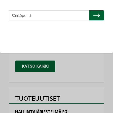
NIMITYKSET
Refair
NIMITYKSET
Granlund Oy
NIMITYKSET
Schneider Electric
NIMITYKSET
KATSO KAIKKI
TUOTEUUTISET
HALLINTAJÄRJESTELMÄ EG