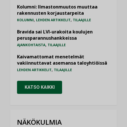
Kolumni: Ilmastonmuutos muuttaa
rakennusten korjaustarpeita
,
,
KOLUMNI
LEHDEN ARTIKKELIT
TILAAJILLE
Bravida sai LVI-urakoita koulujen
perusparannushankkeissa
,
AJANKOHTAISTA
TILAAJILLE
Kaivamattomat menetelmät
vakiinnuttavat asemansa taloyhtiöissä
,
LEHDEN ARTIKKELIT
TILAAJILLE
KATSO KAIKKI
NÄKÖKULMIA