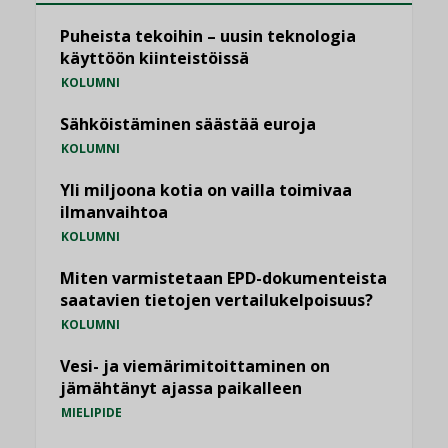
Puheista tekoihin – uusin teknologia
käyttöön kiinteistöissä
KOLUMNI
Sähköistäminen säästää euroja
KOLUMNI
Yli miljoona kotia on vailla toimivaa
ilmanvaihtoa
KOLUMNI
Miten varmistetaan EPD-dokumenteista
saatavien tietojen vertailukelpoisuus?
KOLUMNI
Vesi- ja viemärimitoittaminen on
jämähtänyt ajassa paikalleen
MIELIPIDE