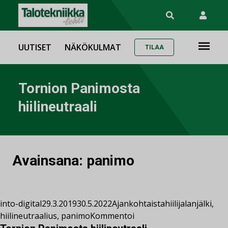
UUTISET
NÄKÖKULMAT
TILAA
Tornion Panimosta
hiilineutraali
Avainsana:
panimo
into-digital
29.3.2019
30.5.2022
Ajankohtaista
hiilijalanjälki
,
hiilineutraalius
,
panimo
Kommentoi