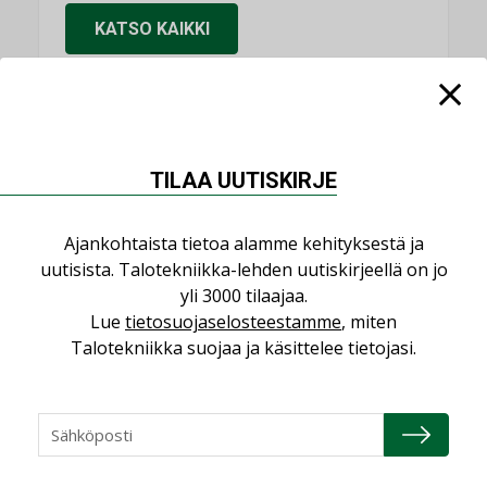
KATSO KAIKKI
NIMITYKSET
TILAA UUTISKIRJE
Consti
Ajankohtaista tietoa alamme kehityksestä ja
NIMITYKSET
uutisista. Talotekniikka-lehden uutiskirjeellä on jo
yli 3000 tilaajaa.
Refair
Lue
tietosuojaselosteestamme
, miten
NIMITYKSET
Talotekniikka suojaa ja käsittelee tietojasi.
Granlund Oy
NIMITYKSET
Schneider Electric
NIMITYKSET