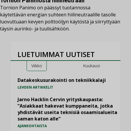
Tornion Panimosta hiilineutraali
Tornion Panimo on päässyt tuotannossa
käytettävän energian suhteen hiilineutraalille tasolle
luovuttuaan kevyen polttoöljyn käytöstä ja siirryttyään
täysin aurinko- ja tuulisähköön.
LUETUIMMAT UUTISET
Viikko
Kuukausi
Datakeskusurakointi on tekniikkalaji
LEHDEN ARTIKKELIT
Jarno Hacklin Cervin yrityskaupasta:
”Asiakkaat hakevat kumppaneita, jotka
yhdistävät useita teknisiä osaamisalueita
saman katon alle”
AJANKOHTAISTA