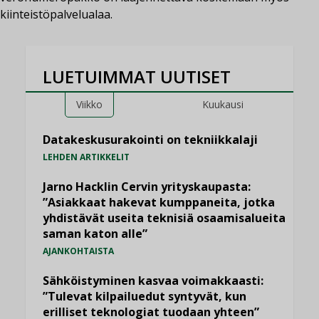
kiinteistöpalvelualaa.
LUETUIMMAT UUTISET
Viikko
Kuukausi
Datakeskusurakointi on tekniikkalaji
LEHDEN ARTIKKELIT
Jarno Hacklin Cervin yrityskaupasta:
”Asiakkaat hakevat kumppaneita, jotka
yhdistävät useita teknisiä osaamisalueita
saman katon alle”
AJANKOHTAISTA
Sähköistyminen kasvaa voimakkaasti:
”Tulevat kilpailuedut syntyvät, kun
erilliset teknologiat tuodaan yhteen”