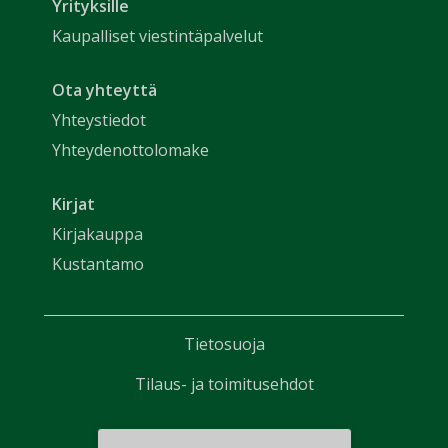
Yrityksille
Kaupalliset viestintäpalvelut
Ota yhteyttä
Yhteystiedot
Yhteydenottolomake
Kirjat
Kirjakauppa
Kustantamo
Tietosuoja
Tilaus- ja toimitusehdot