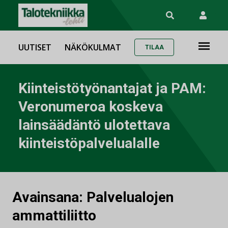
UUTISET
NÄKÖKULMAT
TILAA
Kiinteistötyönantajat ja PAM:
Veronumeroa koskeva
lainsäädäntö ulotettava
kiinteistöpalvelualalle
Avainsana:
Palvelualojen
ammattiliitto