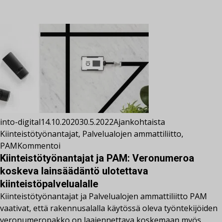
into-digital
14.10.2020
30.5.2022
Ajankohtaista
Kiinteistötyönantajat
,
Palvelualojen ammattiliitto
,
PAM
Kommentoi
Kiinteistötyönantajat ja PAM: Veronumeroa
koskeva lainsäädäntö ulotettava
kiinteistöpalvelualalle
Kiinteistötyönantajat ja Palvelualojen ammattiliitto PAM
vaativat, että rakennusalalla käytössä oleva työntekijöiden
veronumeropakko on laajennettava koskemaan myös