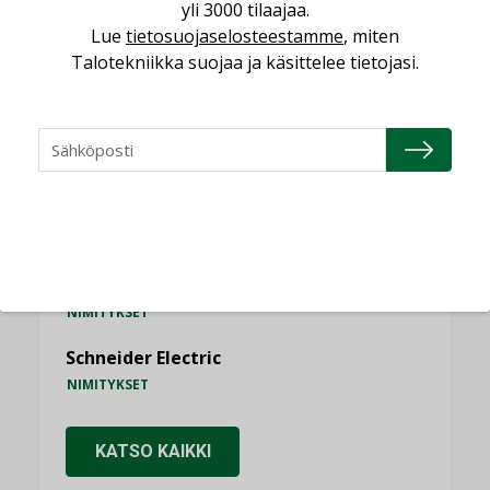
yli 3000 tilaajaa.
Lue
tietosuojaselosteestamme
, miten
Talotekniikka suojaa ja käsittelee tietojasi.
NIMITYKSET
Consti
NIMITYKSET
Refair
NIMITYKSET
Granlund Oy
NIMITYKSET
Schneider Electric
NIMITYKSET
KATSO KAIKKI