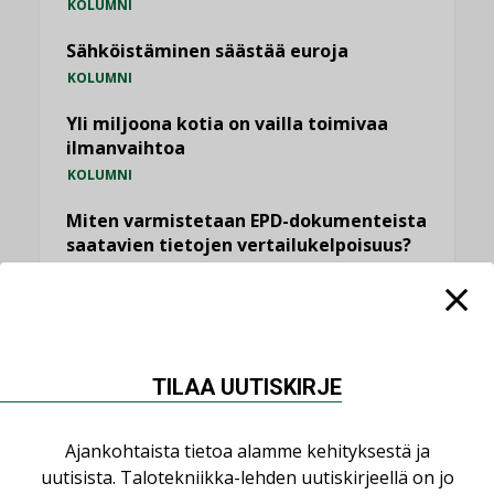
KOLUMNI
Sähköistäminen säästää euroja
KOLUMNI
Yli miljoona kotia on vailla toimivaa
ilmanvaihtoa
KOLUMNI
Miten varmistetaan EPD-dokumenteista
saatavien tietojen vertailukelpoisuus?
KOLUMNI
Vesi- ja viemärimitoittaminen on
jämähtänyt ajassa paikalleen
MIELIPIDE
TILAA UUTISKIRJE
KATSO KAIKKI
Ajankohtaista tietoa alamme kehityksestä ja
uutisista. Talotekniikka-lehden uutiskirjeellä on jo