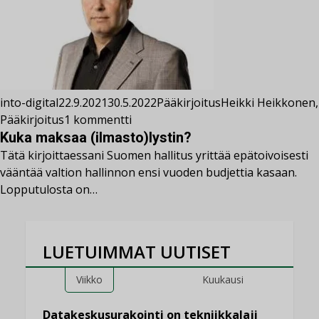
into-digital
22.9.2021
30.5.2022
Pääkirjoitus
Heikki Heikkonen
,
Pääkirjoitus
1 kommentti
Kuka maksaa (ilmasto)lystin?
Tätä kirjoittaessani Suomen hallitus yrittää epätoivoisesti
vääntää valtion hallinnon ensi vuoden budjettia kasaan.
Lopputulosta on…
LUETUIMMAT UUTISET
Viikko
Kuukausi
Datakeskusurakointi on tekniikkalaji