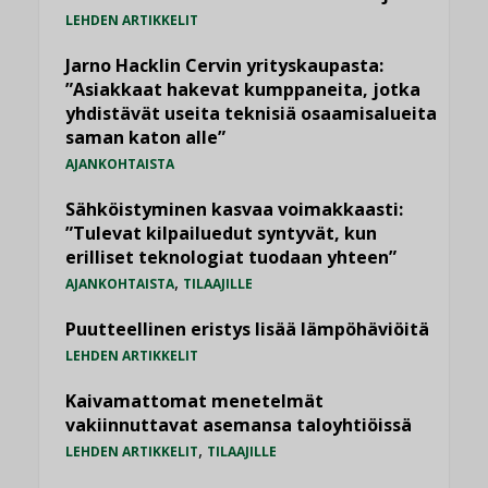
LEHDEN ARTIKKELIT
Jarno Hacklin Cervin yrityskaupasta:
”Asiakkaat hakevat kumppaneita, jotka
yhdistävät useita teknisiä osaamisalueita
saman katon alle”
AJANKOHTAISTA
Sähköistyminen kasvaa voimakkaasti:
”Tulevat kilpailuedut syntyvät, kun
erilliset teknologiat tuodaan yhteen”
,
AJANKOHTAISTA
TILAAJILLE
Puutteellinen eristys lisää lämpöhäviöitä
LEHDEN ARTIKKELIT
Kaivamattomat menetelmät
vakiinnuttavat asemansa taloyhtiöissä
,
LEHDEN ARTIKKELIT
TILAAJILLE