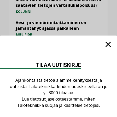
saatavien tietojen vertailukelpoisuus?
KOLUMNI
Vesi- ja viemärimitoittaminen on
jämähtänyt ajassa paikalleen
MIELIPIDE
KATSO KAIKKI
TILAA UUTISKIRJE
Ajankohtaista tietoa alamme kehityksestä ja
NIMITYKSET
uutisista. Talotekniikka-lehden uutiskirjeellä on jo
yli 3000 tilaajaa.
Consti
Lue
tietosuojaselosteestamme
, miten
NIMITYKSET
Talotekniikka suojaa ja käsittelee tietojasi.
Refair