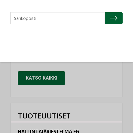
NIMITYKSET
Refair
NIMITYKSET
Granlund Oy
NIMITYKSET
Schneider Electric
NIMITYKSET
KATSO KAIKKI
TUOTEUUTISET
HALLINTAJÄRJESTELMÄ EG