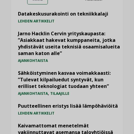
Datakeskusurakointi on tekniikkalaji
LEHDEN ARTIKKELIT
Jarno Hacklin Cervin yrityskaupasta:
”Asiakkaat hakevat kumppaneita, jotka
yhdistävät useita teknisiä osaamisalueita
saman katon alle”
AJANKOHTAISTA
Sähköistyminen kasvaa voimakkaasti:
”Tulevat kilpailuedut syntyvät, kun
erilliset teknologiat tuodaan yhteen”
,
AJANKOHTAISTA
TILAAJILLE
Puutteellinen eristys lisää lämpöhäviöitä
LEHDEN ARTIKKELIT
Kaivamattomat menetelmät
vakiinnuttavat asemansa taloyhtiöissä