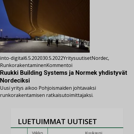
into-digital
6.5.2020
30.5.2022
Yritysuutiset
Nordec
,
Runkorakentaminen
Kommentoi
Ruukki Building Systems ja Normek yhdistyvät
Nordeciksi
Uusi yritys aikoo Pohjoismaiden johtavaksi
runkorakentamisen ratkaisutoimittajaksi.
LUETUIMMAT UUTISET
Viikko
Kuukausi