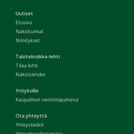
Uutiset
Etusivu
Näkökulmat
Nimitykset
Talotekniikka-lehti
Tilaa lehti
Näköislehdet
Yrityksille
Kaupalliset viestintäpalvelut
Ota yhteyttä
Yhteystiedot
Yhteydenottolomake