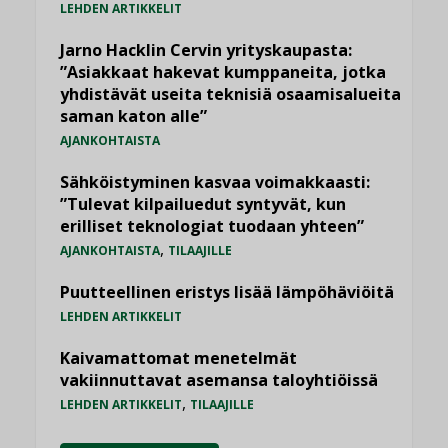
LEHDEN ARTIKKELIT
Jarno Hacklin Cervin yrityskaupasta:
”Asiakkaat hakevat kumppaneita, jotka
yhdistävät useita teknisiä osaamisalueita
saman katon alle”
AJANKOHTAISTA
Sähköistyminen kasvaa voimakkaasti:
”Tulevat kilpailuedut syntyvät, kun
erilliset teknologiat tuodaan yhteen”
,
AJANKOHTAISTA
TILAAJILLE
Puutteellinen eristys lisää lämpöhäviöitä
LEHDEN ARTIKKELIT
Kaivamattomat menetelmät
vakiinnuttavat asemansa taloyhtiöissä
,
LEHDEN ARTIKKELIT
TILAAJILLE