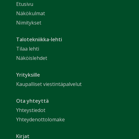
Etusivu
Näkökulmat
Nimitykset
Talotekniikka-lehti
Tilaa lehti
Näköislehdet
Yrityksille
Kaupalliset viestintäpalvelut
Ota yhteyttä
Yhteystiedot
Yhteydenottolomake
Kirjat