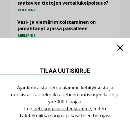
saatavien tietojen vertailukelpoisuus?
KOLUMNI
Vesi- ja viemärimitoittaminen on
jämähtänyt ajassa paikalleen
MIELIPIDE
KATSO KAIKKI
TILAA UUTISKIRJE
Ajankohtaista tietoa alamme kehityksestä ja
NIMITYKSET
uutisista. Talotekniikka-lehden uutiskirjeellä on jo
yli 3000 tilaajaa.
Consti
Lue
tietosuojaselosteestamme
, miten
NIMITYKSET
Talotekniikka suojaa ja käsittelee tietojasi.
Refair