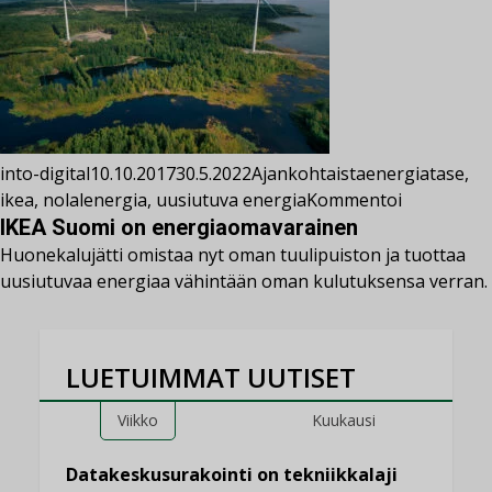
into-digital
10.10.2017
30.5.2022
Ajankohtaista
energiatase
,
ikea
,
nolalenergia
,
uusiutuva energia
Kommentoi
IKEA Suomi on energiaomavarainen
Huonekalujätti omistaa nyt oman tuulipuiston ja tuottaa
uusiutuvaa energiaa vähintään oman kulutuksensa verran.
LUETUIMMAT UUTISET
Viikko
Kuukausi
Datakeskusurakointi on tekniikkalaji