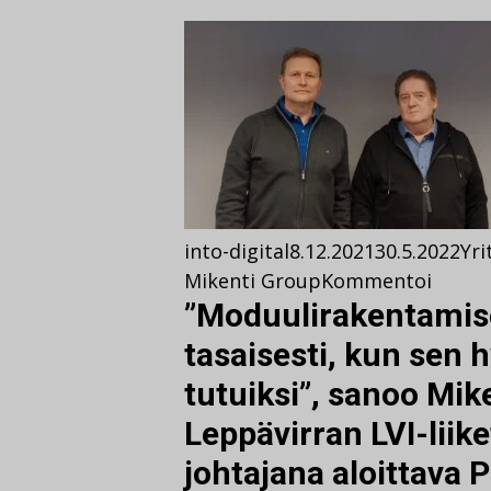
into-digital
8.12.2021
30.5.2022
Yri
Mikenti Group
Kommentoi
”Moduulirakentamis
tasaisesti, kun sen 
tutuiksi”, sanoo Mik
Leppävirran LVI-lii
johtajana aloittava 