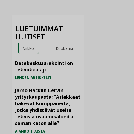
LUETUIMMAT
UUTISET
Viikko
Kuukausi
Datakeskusurakointi on
tekniikkalaji
LEHDEN ARTIKKELIT
Jarno Hacklin Cervin
yrityskaupasta: ”Asiakkaat
hakevat kumppaneita,
jotka yhdistävät useita
teknisiä osaamisalueita
saman katon alle”
AJANKOHTAISTA