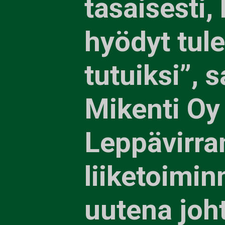
tasaisesti,
hyödyt tul
tutuiksi”, 
Mikenti Oy
Leppävirra
liiketoimi
uutena joh