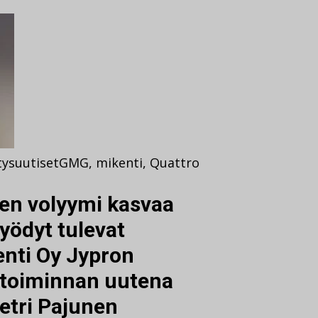
tysuutiset
GMG
,
mikenti
,
Quattro
en volyymi kasvaa
hyödyt tulevat
enti Oy Jypron
ketoiminnan uutena
Petri Pajunen