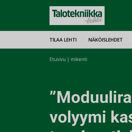
TILAA LEHTI
NÄKÖISLEHDET
Etusivu
|
mikenti
”Moduulir
volyymi ka