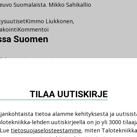
euvo Suomalaista. Mikko Sahikallio
tysuutiset
Kimmo Liukkonen
,
akointi
Kommentoi
ossa Suomen
i kasvun ja strategian
TILAA UUTISKIRJE
jankohtaista tietoa alamme kehityksestä ja uutisist
lotekniikka-lehden uutiskirjeellä on jo yli 3000 tilaaj
Lue
tietosuojaselosteestamme
, miten Talotekniikk