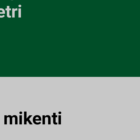
etri
:
mikenti