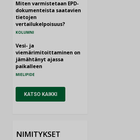
Miten varmistetaan EPD-
dokumenteista saatavien
tietojen
vertailukelpoisuus?
KOLUMNI
Vesi- ja
viemärimitoittaminen on
jämähtänyt ajassa
paikalleen
MIELIPIDE
KATSO KAIKKI
NIMITYKSET