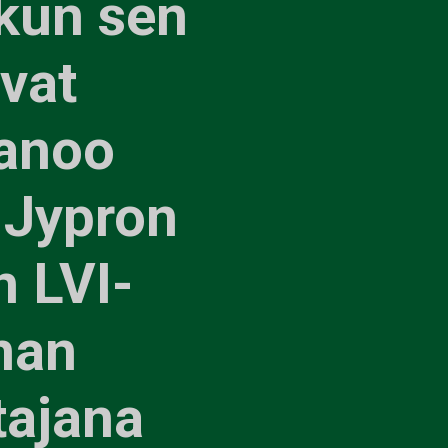
 kun sen
evat
sanoo
 Jypron
n LVI-
nnan
tajana