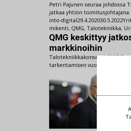
Petri Pajunen seuraa johdossa T
jatkaa yhtiön toimitusjohtajana.
into-digital
29.4.2020
30.5.2022
Yri
mikenti
,
QMG
,
Talotekniikka
,
Ur
QMG keskittyy jatk
markkinoihin
Talotekniikkakonserni QMG:lla ol
tarkentamisen vuosi.
A
Ta