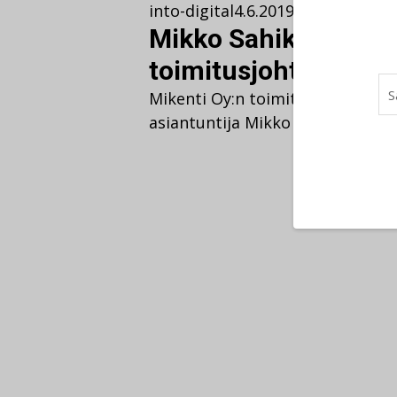
into-digital
4.6.2019
30.5.2022
Yrit
Mikko Sahikallio Mik
toimitusjohtajaksi
Mikenti Oy:n toimitusjohtajaksi 
asiantuntija Mikko Sahikallio.