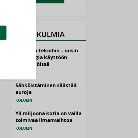
NÄKÖKULMIA
Puheista tekoihin – uusin
teknologia käyttöön
kiinteistöissä
KOLUMNI
Sähköistäminen säästää
euroja
KOLUMNI
Yli miljoona kotia on vailla
toimivaa ilmanvaihtoa
KOLUMNI