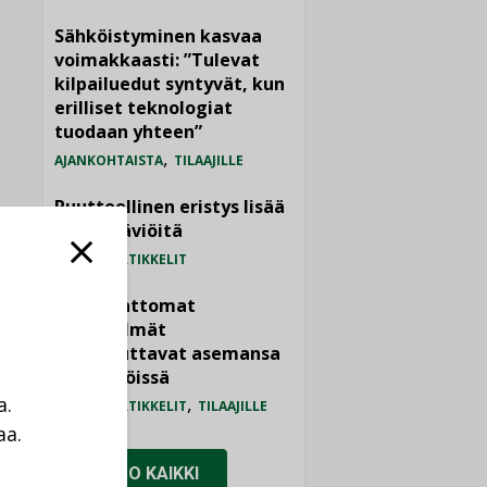
Sähköistyminen kasvaa
voimakkaasti: ”Tulevat
kilpailuedut syntyvät, kun
erilliset teknologiat
tuodaan yhteen”
,
AJANKOHTAISTA
TILAAJILLE
Puutteellinen eristys lisää
lämpöhäviöitä
LEHDEN ARTIKKELIT
Kaivamattomat
menetelmät
vakiinnuttavat asemansa
taloyhtiöissä
,
a.
LEHDEN ARTIKKELIT
TILAAJILLE
aa.
a
KATSO KAIKKI