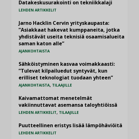
Datakeskusurakointi on tekniikkalaji
LEHDEN ARTIKKELIT
Jarno Hacklin Cervin yrityskaupasta:
”Asiakkaat hakevat kumppaneita, jotka
yhdistävät useita teknisiä osaamisalueita
saman katon alle”
AJANKOHTAISTA
Sähköistyminen kasvaa voimakkaasti:
”Tulevat kilpailuedut syntyvät, kun
erilliset teknologiat tuodaan yhteen”
,
AJANKOHTAISTA
TILAAJILLE
Kaivamattomat menetelmät
vakiinnuttavat asemansa taloyhtiöissä
,
LEHDEN ARTIKKELIT
TILAAJILLE
Puutteellinen eristys lisää lämpöhäviöitä
LEHDEN ARTIKKELIT