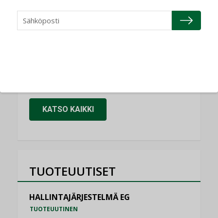
Refair
NIMITYKSET
Granlund Oy
NIMITYKSET
Schneider Electric
NIMITYKSET
KATSO KAIKKI
TUOTEUUTISET
HALLINTAJÄRJESTELMÄ EG
TUOTEUUTINEN