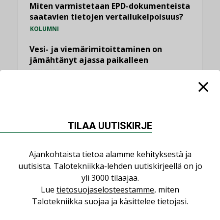
Miten varmistetaan EPD-dokumenteista
saatavien tietojen vertailukelpoisuus?
KOLUMNI
Vesi- ja viemärimitoittaminen on
jämähtänyt ajassa paikalleen
MIELIPIDE
KATSO KAIKKI
TILAA UUTISKIRJE
Ajankohtaista tietoa alamme kehityksestä ja
NIMITYKSET
uutisista. Talotekniikka-lehden uutiskirjeellä on jo
yli 3000 tilaajaa.
Lue
tietosuojaselosteestamme
, miten
Consti
Talotekniikka suojaa ja käsittelee tietojasi.
NIMITYKSET