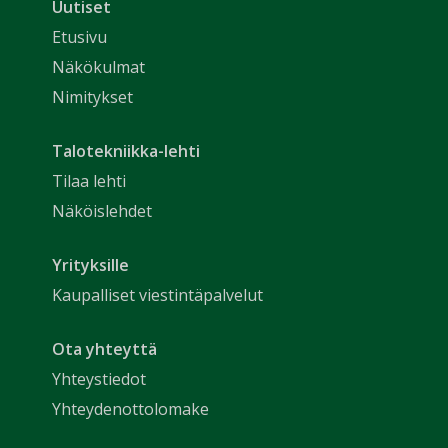
Uutiset
Etusivu
Näkökulmat
Nimitykset
Talotekniikka-lehti
Tilaa lehti
Näköislehdet
Yrityksille
Kaupalliset viestintäpalvelut
Ota yhteyttä
Yhteystiedot
Yhteydenottolomake