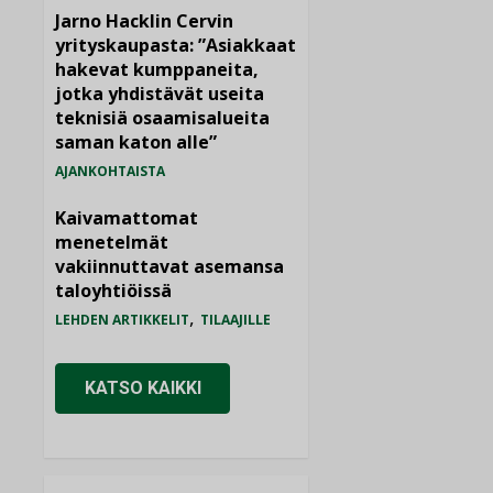
Jarno Hacklin Cervin
yrityskaupasta: ”Asiakkaat
hakevat kumppaneita,
jotka yhdistävät useita
teknisiä osaamisalueita
saman katon alle”
AJANKOHTAISTA
Kaivamattomat
menetelmät
vakiinnuttavat asemansa
taloyhtiöissä
,
LEHDEN ARTIKKELIT
TILAAJILLE
KATSO KAIKKI