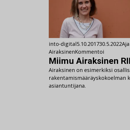
into-digital
5.10.2017
30.5.2022
Aja
Airaksinen
Kommentoi
Miimu Airaksinen RIL
Airaksinen on esimerkiksi osall
rakentamismääräyskokoelman k
asiantuntijana.