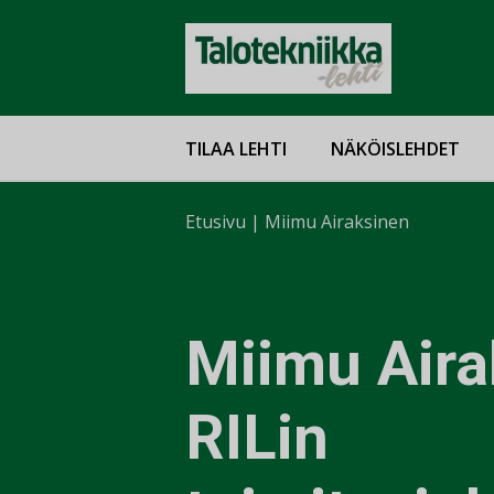
TILAA LEHTI
NÄKÖISLEHDET
Etusivu
|
Miimu Airaksinen
Miimu Aira
RILin