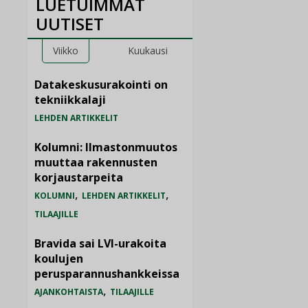
LUETUIMMAT
UUTISET
Viikko
Kuukausi
Datakeskusurakointi on
tekniikkalaji
LEHDEN ARTIKKELIT
Kolumni: Ilmastonmuutos
muuttaa rakennusten
korjaustarpeita
,
,
KOLUMNI
LEHDEN ARTIKKELIT
TILAAJILLE
Bravida sai LVI-urakoita
koulujen
perusparannushankkeissa
,
AJANKOHTAISTA
TILAAJILLE