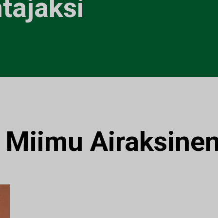
tajaksi
:
Miimu Airaksine