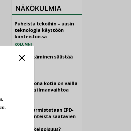
NÄKÖKULMIA
Puheista tekoihin – uusin
teknologia käyttöön
kiinteistöissä
KOLUMNI
Sähköistäminen säästää
euroja
KOLUMNI
Yli miljoona kotia on vailla
toimivaa ilmanvaihtoa
KOLUMNI
a.
aa.
Miten varmistetaan EPD-
a
dokumenteista saatavien
tietojen
vertailukelpoisuus?