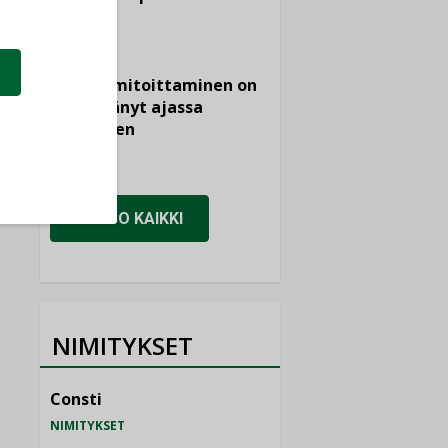
KOLUMNI
Vesi- ja
viemärimitoittaminen on
jämähtänyt ajassa
paikalleen
MIELIPIDE
KATSO KAIKKI
NIMITYKSET
Consti
NIMITYKSET