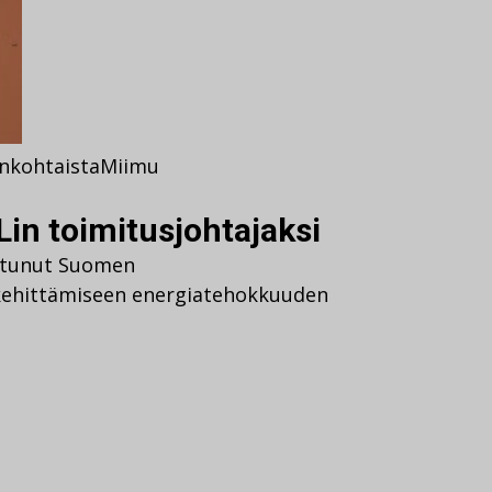
nkohtaista
Miimu
in toimitusjohtajaksi
istunut Suomen
ehittämiseen energiatehokkuuden