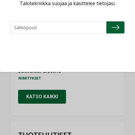
Talotekniikka suojaa ja käsittelee tietojasi.
Consti
NIMITYKSET
Refair
NIMITYKSET
Granlund Oy
NIMITYKSET
Schneider Electric
NIMITYKSET
KATSO KAIKKI
TUOTEUUTISET