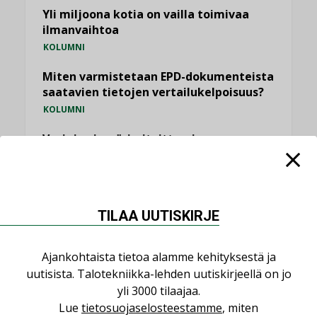
Yli miljoona kotia on vailla toimivaa
ilmanvaihtoa
KOLUMNI
Miten varmistetaan EPD-dokumenteista
saatavien tietojen vertailukelpoisuus?
KOLUMNI
Vesi- ja viemärimitoittaminen on
jämähtänyt ajassa paikalleen
MIELIPIDE
TILAA UUTISKIRJE
KATSO KAIKKI
Ajankohtaista tietoa alamme kehityksestä ja
uutisista. Talotekniikka-lehden uutiskirjeellä on jo
yli 3000 tilaajaa.
NIMITYKSET
Lue
tietosuojaselosteestamme
, miten