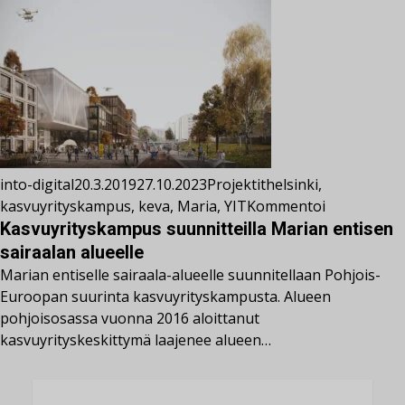
into-digital
20.3.2019
27.10.2023
Projektit
helsinki
,
kasvuyrityskampus
,
keva
,
Maria
,
YIT
Kommentoi
Kasvuyrityskampus suunnitteilla Marian entisen
sairaalan alueelle
Marian entiselle sairaala-alueelle suunnitellaan Pohjois-
Euroopan suurinta kasvuyrityskampusta. Alueen
pohjoisosassa vuonna 2016 aloittanut
kasvuyrityskeskittymä laajenee alueen…