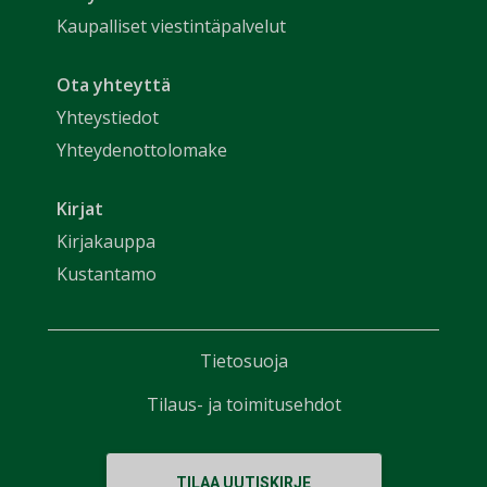
Kaupalliset viestintäpalvelut
Ota yhteyttä
Yhteystiedot
Yhteydenottolomake
Kirjat
Kirjakauppa
Kustantamo
Tietosuoja
Tilaus- ja toimitusehdot
TILAA UUTISKIRJE