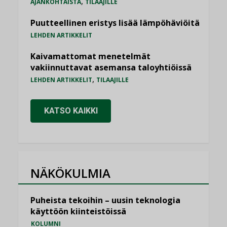
,
AJANKOHTAISTA
TILAAJILLE
Puutteellinen eristys lisää lämpöhäviöitä
LEHDEN ARTIKKELIT
Kaivamattomat menetelmät
vakiinnuttavat asemansa taloyhtiöissä
,
LEHDEN ARTIKKELIT
TILAAJILLE
KATSO KAIKKI
NÄKÖKULMIA
Puheista tekoihin – uusin teknologia
käyttöön kiinteistöissä
KOLUMNI