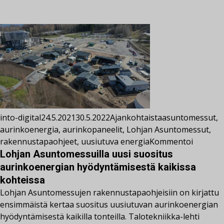
into-digital
24.5.2021
30.5.2022
Ajankohtaista
asuntomessut
,
aurinkoenergia
,
aurinkopaneelit
,
Lohjan Asuntomessut
,
rakennustapaohjeet
,
uusiutuva energia
Kommentoi
Lohjan Asuntomessuilla uusi suositus
aurinkoenergian hyödyntämisestä kaikissa
kohteissa
Lohjan Asuntomessujen rakennustapaohjeisiin on kirjattu
ensimmäistä kertaa suositus uusiutuvan aurinkoenergian
hyödyntämisestä kaikilla tonteilla. Talotekniikka-lehti