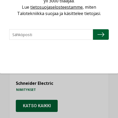
yli 3000 tilaajaa.
Lue
tietosuojaselosteestamme
, miten
Talotekniikka suojaa ja käsittelee tietojasi.
NIMITYKSET
Consti
NIMITYKSET
Refair
NIMITYKSET
Granlund Oy
NIMITYKSET
Schneider Electric
NIMITYKSET
KATSO KAIKKI