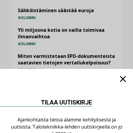
Sähköistäminen säästää euroja
KOLUMNI
Yli miljoona kotia on vailla toimivaa
ilmanvaihtoa
KOLUMNI
Miten varmistetaan EPD-dokumenteista
saatavien tietojen vertailukelpoisuus?
KOLUMNI
Vesi- ja viemärimitoittaminen on
jämähtänyt ajassa paikalleen
MIELIPIDE
TILAA UUTISKIRJE
KATSO KAIKKI
Ajankohtaista tietoa alamme kehityksestä ja
uutisista. Talotekniikka-lehden uutiskirjeellä on jo