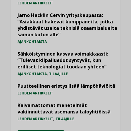
LEHDEN ARTIKKELIT
Jarno Hacklin Cervin yrityskaupasta:
”Asiakkaat hakevat kumppaneita, jotka
yhdistävät useita teknisiä osaamisalueita
saman katon alle”
AJANKOHTAISTA
Sähköistyminen kasvaa voimakkaasti:
”Tulevat kilpailuedut syntyvät, kun
erilliset teknologiat tuodaan yhteen”
,
AJANKOHTAISTA
TILAAJILLE
Puutteellinen eristys lisää lämpöhäviöitä
LEHDEN ARTIKKELIT
Kaivamattomat menetelmät
vakiinnuttavat asemansa taloyhtiöissä
,
LEHDEN ARTIKKELIT
TILAAJILLE