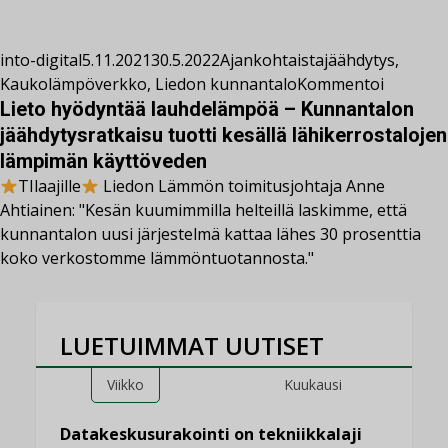
into-digital
5.11.2021
30.5.2022
Ajankohtaista
jäähdytys
,
Kaukolämpöverkko
,
Liedon kunnantalo
Kommentoi
Lieto hyödyntää lauhdelämpöä – Kunnantalon
jäähdytysratkaisu tuotti kesällä lähikerrostalojen
lämpimän käyttöveden
TIlaajille
Liedon Lämmön toimitusjohtaja Anne
Ahtiainen: "Kesän kuumimmilla helteillä laskimme, että
kunnantalon uusi järjestelmä kattaa lähes 30 prosenttia
koko verkostomme lämmöntuotannosta."
LUETUIMMAT UUTISET
Viikko
Kuukausi
Datakeskusurakointi on tekniikkalaji