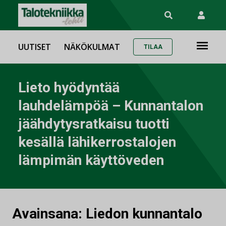
UUTISET
NÄKÖKULMAT
TILAA
Lieto hyödyntää
lauhdelämpöä – Kunnantalon
jäähdytysratkaisu tuotti
kesällä lähikerrostalojen
lämpimän käyttöveden
Avainsana:
Liedon kunnantalo