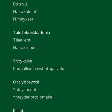
Etusivu
Näkökulmat
Nimitykset
Talotekniikka-lehti
Tilaa lehti
Näköislehdet
Yrityksille
Kaupalliset viestintäpalvelut
Ota yhteyttä
Yhteystiedot
Yhteydenottolomake
Kirjat