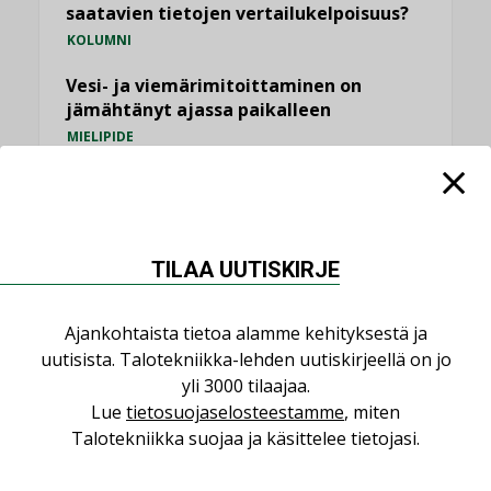
saatavien tietojen vertailukelpoisuus?
KOLUMNI
Vesi- ja viemärimitoittaminen on
jämähtänyt ajassa paikalleen
MIELIPIDE
KATSO KAIKKI
TILAA UUTISKIRJE
Ajankohtaista tietoa alamme kehityksestä ja
NIMITYKSET
uutisista. Talotekniikka-lehden uutiskirjeellä on jo
yli 3000 tilaajaa.
Consti
Lue
tietosuojaselosteestamme
, miten
NIMITYKSET
Talotekniikka suojaa ja käsittelee tietojasi.
Refair