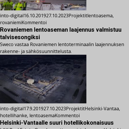
into-digital
16.10.2019
27.10.2023
Projektit
lentoasema
,
rovaniemi
Kommentoi
Rovaniemen lentoaseman laajennus valmistuu
talvisesongiksi
Sweco vastaa Rovaniemen lentoterminaalin laajennuksen
rakenne- ja sähkösuunnittelusta.
into-digital
17.9.2019
27.10.2023
Projektit
Helsinki-Vantaa
,
hotellihanke
,
lentoasema
Kommentoi
Helsinki-Vantaalle suuri hotellikokonaisuus