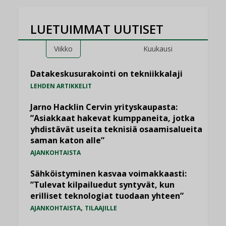
LUETUIMMAT UUTISET
Viikko
Kuukausi
Datakeskusurakointi on tekniikkalaji
LEHDEN ARTIKKELIT
Jarno Hacklin Cervin yrityskaupasta:
”Asiakkaat hakevat kumppaneita, jotka
yhdistävät useita teknisiä osaamisalueita
saman katon alle”
AJANKOHTAISTA
Sähköistyminen kasvaa voimakkaasti:
”Tulevat kilpailuedut syntyvät, kun
erilliset teknologiat tuodaan yhteen”
,
AJANKOHTAISTA
TILAAJILLE