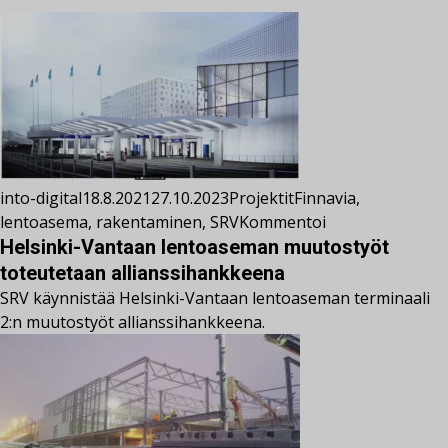
into-digital
18.8.2021
27.10.2023
Projektit
Finnavia
,
lentoasema
,
rakentaminen
,
SRV
Kommentoi
Helsinki-Vantaan lentoaseman muutostyöt
toteutetaan allianssihankkeena
SRV käynnistää Helsinki-Vantaan lentoaseman terminaali
2:n muutostyöt allianssihankkeena.