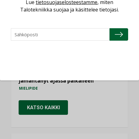
Lue
tietosuojaselosteestamme
, miten
KOLUMNI
Talotekniikka suojaa ja käsittelee tietojasi.
Yli miljoona kotia on vailla toimivaa
ilmanvaihtoa
KOLUMNI
Miten varmistetaan EPD-dokumenteista
saatavien tietojen vertailukelpoisuus?
KOLUMNI
Vesi- ja viemärimitoittaminen on
jämähtänyt ajassa paikalleen
MIELIPIDE
KATSO KAIKKI