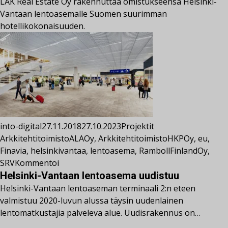
LAK Real Estate Oy rakennuttaa omistukseensa Helsinki-
Vantaan lentoasemalle Suomen suurimman
hotellikokonaisuuden.
into-digital
27.11.2018
27.10.2023
Projektit
ArkkitehtitoimistoALAOy
,
ArkkitehtitoimistoHKPOy
,
eu
,
Finavia
,
helsinkivantaa
,
lentoasema
,
RambollFinlandOy
,
SRV
Kommentoi
Helsinki-Vantaan lentoasema uudistuu
Helsinki-Vantaan lentoaseman terminaali 2:n eteen
valmistuu 2020-luvun alussa täysin uudenlainen
lentomatkustajia palveleva alue. Uudisrakennus on…