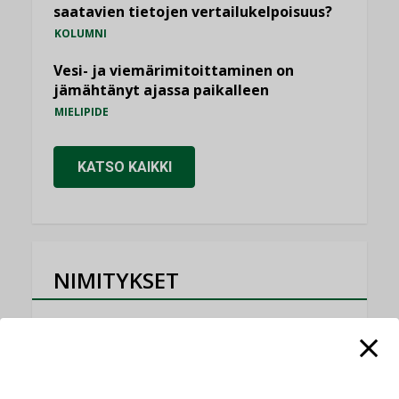
saatavien tietojen vertailukelpoisuus?
KOLUMNI
Vesi- ja viemärimitoittaminen on
jämähtänyt ajassa paikalleen
MIELIPIDE
KATSO KAIKKI
NIMITYKSET
Consti
NIMITYKSET
Refair