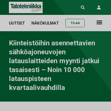
UUTISET
NÄKÖKULMAT
TILAA
Kiinteistöihin asennettavien
sähköajoneuvojen
latauslaitteiden myynti jatkui
tasaisesti – Noin 10 000
latauspisteen
kvartaalivauhdilla