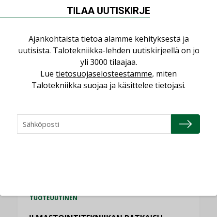
NIMITYKSET
TILAA UUTISKIRJE
Granlund Oy
NIMITYKSET
Ajankohtaista tietoa alamme kehityksestä ja
uutisista. Talotekniikka-lehden uutiskirjeellä on jo
Schneider Electric
yli 3000 tilaajaa.
NIMITYKSET
Lue
tietosuojaselosteestamme
, miten
Talotekniikka suojaa ja käsittelee tietojasi.
KATSO KAIKKI
TUOTEUUTISET
HALLINTAJÄRJESTELMÄ EG
TUOTEUUTINEN