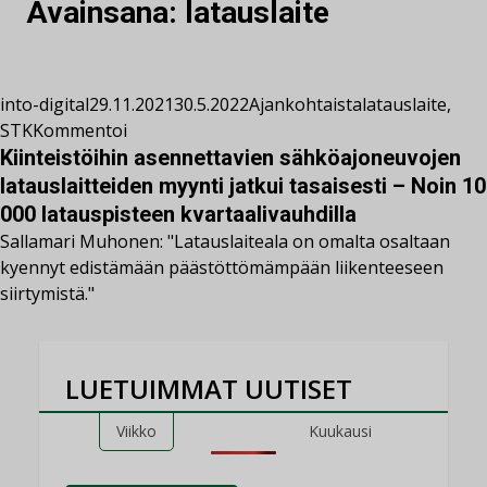
Avainsana:
latauslaite
into-digital
29.11.2021
30.5.2022
Ajankohtaista
latauslaite
,
STK
Kommentoi
Kiinteistöihin asennettavien sähköajoneuvojen
latauslaitteiden myynti jatkui tasaisesti – Noin 10
000 latauspisteen kvartaalivauhdilla
Sallamari Muhonen: "Latauslaiteala on omalta osaltaan
kyennyt edistämään päästöttömämpään liikenteeseen
siirtymistä."
LUETUIMMAT UUTISET
Viikko
Kuukausi