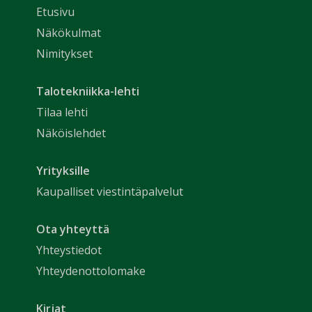
Etusivu
Näkökulmat
Nimitykset
Talotekniikka-lehti
Tilaa lehti
Näköislehdet
Yrityksille
Kaupalliset viestintäpalvelut
Ota yhteyttä
Yhteystiedot
Yhteydenottolomake
Kirjat