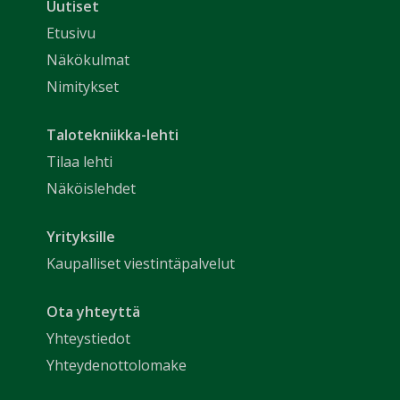
Uutiset
Etusivu
Näkökulmat
Nimitykset
Talotekniikka-lehti
Tilaa lehti
Näköislehdet
Yrityksille
Kaupalliset viestintäpalvelut
Ota yhteyttä
Yhteystiedot
Yhteydenottolomake