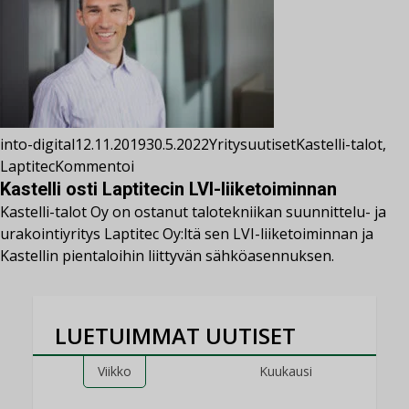
into-digital
12.11.2019
30.5.2022
Yritysuutiset
Kastelli-talot
,
Laptitec
Kommentoi
Kastelli osti Laptitecin LVI-liiketoiminnan
Kastelli-talot Oy on ostanut talotekniikan suunnittelu- ja
urakointiyritys Laptitec Oy:ltä sen LVI-liiketoiminnan ja
Kastellin pientaloihin liittyvän sähköasennuksen.
LUETUIMMAT UUTISET
Viikko
Kuukausi