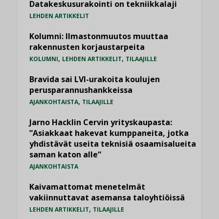
Datakeskusurakointi on tekniikkalaji
LEHDEN ARTIKKELIT
Kolumni: Ilmastonmuutos muuttaa
rakennusten korjaustarpeita
,
,
KOLUMNI
LEHDEN ARTIKKELIT
TILAAJILLE
Bravida sai LVI-urakoita koulujen
perusparannushankkeissa
,
AJANKOHTAISTA
TILAAJILLE
Jarno Hacklin Cervin yrityskaupasta:
”Asiakkaat hakevat kumppaneita, jotka
yhdistävät useita teknisiä osaamisalueita
saman katon alle”
AJANKOHTAISTA
Kaivamattomat menetelmät
vakiinnuttavat asemansa taloyhtiöissä
,
LEHDEN ARTIKKELIT
TILAAJILLE