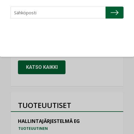
Refair
NIMITYKSET
Granlund Oy
NIMITYKSET
Schneider Electric
NIMITYKSET
KATSO KAIKKI
TUOTEUUTISET
HALLINTAJÄRJESTELMÄ EG
TUOTEUUTINEN