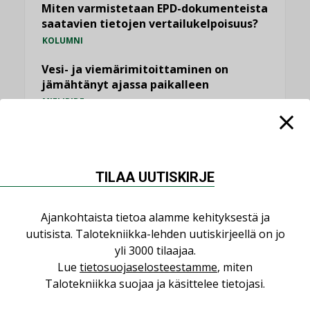
Miten varmistetaan EPD-dokumenteista
saatavien tietojen vertailukelpoisuus?
KOLUMNI
Vesi- ja viemärimitoittaminen on
jämähtänyt ajassa paikalleen
MIELIPIDE
KATSO KAIKKI
TILAA UUTISKIRJE
Ajankohtaista tietoa alamme kehityksestä ja
NIMITYKSET
uutisista. Talotekniikka-lehden uutiskirjeellä on jo
yli 3000 tilaajaa.
Lue
tietosuojaselosteestamme
, miten
Consti
Talotekniikka suojaa ja käsittelee tietojasi.
NIMITYKSET