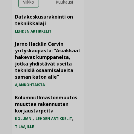
Viikko
Kuukausi
Datakeskusurakointi on
tekniikkalaji
LEHDEN ARTIKKELIT
Jarno Hacklin Cervin
yrityskaupasta: ”Asiakkaat
hakevat kumppaneita,
jotka yhdistävät useita
teknisiä osaamisalueita
saman katon alle”
AJANKOHTAISTA
Kolumni: Ilmastonmuutos
muuttaa rakennusten
korjaustarpeita
,
,
KOLUMNI
LEHDEN ARTIKKELIT
TILAAJILLE