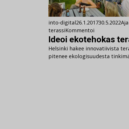
into-digital
26.1.2017
30.5.2022
Aja
terassi
Kommentoi
Ideoi ekotehokas ter
Helsinki hakee innovatiivista ter
pitenee ekologisuudesta tinkimä