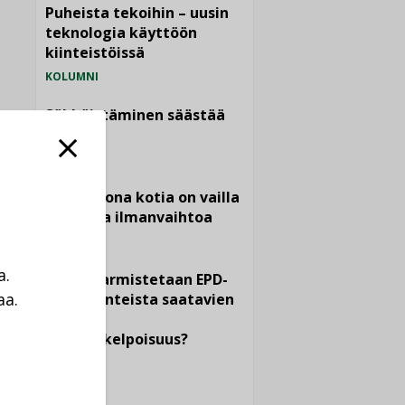
Puheista tekoihin – uusin
teknologia käyttöön
kiinteistöissä
KOLUMNI
Sähköistäminen säästää
euroja
KOLUMNI
Yli miljoona kotia on vailla
toimivaa ilmanvaihtoa
KOLUMNI
a.
Miten varmistetaan EPD-
aa.
dokumenteista saatavien
tietojen
a
vertailukelpoisuus?
KOLUMNI
Vesi- ja