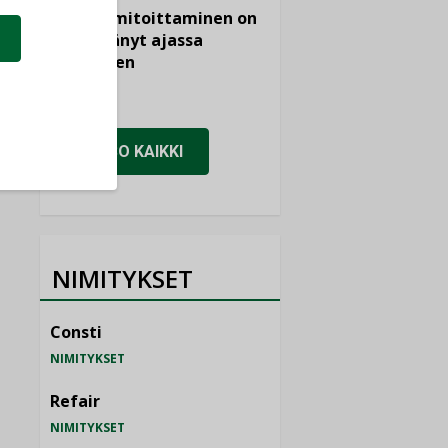
viemärimitoittaminen on
jämähtänyt ajassa
paikalleen
MIELIPIDE
KATSO KAIKKI
NIMITYKSET
Consti
NIMITYKSET
Refair
NIMITYKSET