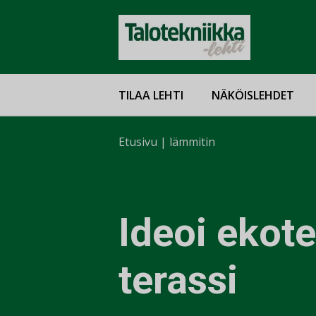
TILAA LEHTI
NÄKÖISLEHDET
Etusivu
|
lämmitin
Ideoi ekot
terassi