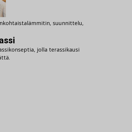
nkohtaista
lämmitin
,
suunnittelu
,
assi
assikonseptia, jolla terassikausi
ttä.